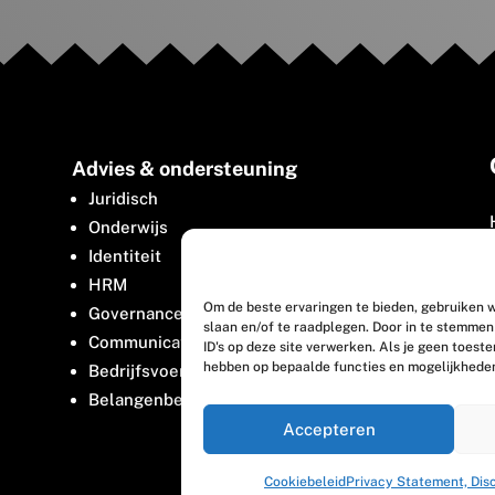
Advies & ondersteuning
Juridisch
Onderwijs
Identiteit
HRM
Om de beste ervaringen te bieden, gebruiken w
Governance
slaan en/of te raadplegen. Door in te stemme
Communicatie
ID's op deze site verwerken. Als je geen toest
hebben op bepaalde functies en mogelijkhede
Bedrijfsvoering
Belangenbehartiging
Accepteren
Cookiebeleid
Privacy Statement, Dis