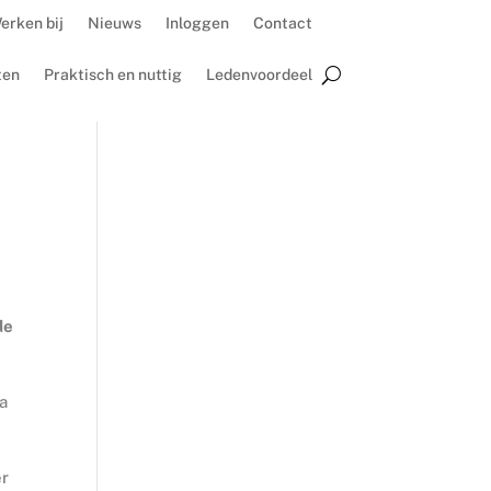
erken bij
Nieuws
Inloggen
Contact
ten
Praktisch en nuttig
Ledenvoordeel
,
de
ra
er