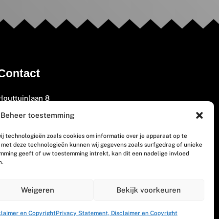
Contact
Houttuinlaan 8
3447 GM Woerden
Beheer toestemming
(0348) 405 200
ij technologieën zoals cookies om informatie over je apparaat op te
welkom@vosabb.nl
n met deze technologieën kunnen wij gegevens zoals surfgedrag of unieke
emming geeft of uw toestemming intrekt, kan dit een nadelige invloed
n.
Privacy, disclaimer en copyright
Weigeren
Bekijk voorkeuren
claimer en Copyright
Privacy Statement, Disclaimer en Copyright