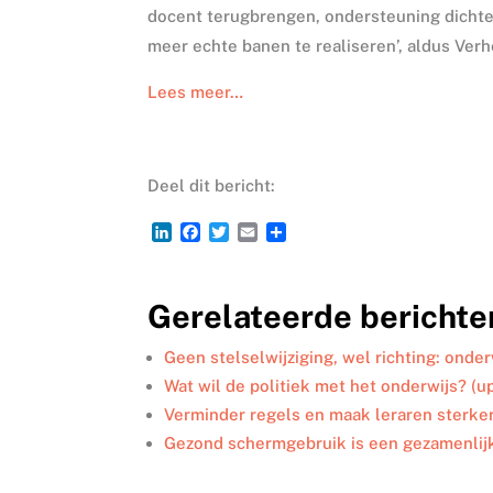
docent terugbrengen, ondersteuning dichter
meer echte banen te realiseren’, aldus Ver
Lees meer…
Deel dit bericht:
L
F
T
E
D
i
a
w
m
e
n
c
i
a
l
k
e
t
i
e
Gerelateerde berichte
e
b
t
l
n
d
o
e
I
o
r
Geen stelselwijziging, wel richting: onder
n
k
Wat wil de politiek met het onderwijs? (u
Verminder regels en maak leraren sterk
Gezond schermgebruik is een gezamenlij