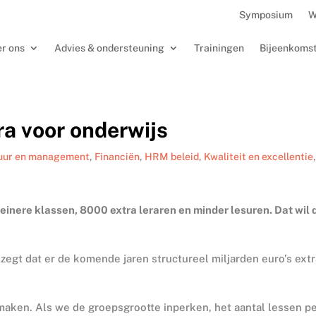
Symposium
W
r ons
Advies & ondersteuning
Trainingen
Bijeenkoms
ra voor onderwijs
uur en management
,
Financiën
,
HRM beleid
,
Kwaliteit en excellentie
leinere klassen, 8000 extra leraren en minder lesuren. Dat wil 
egt dat er de komende jaren structureel miljarden euro’s ext
aken. Als we de groepsgrootte inperken, het aantal lessen p