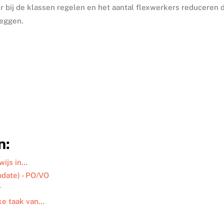
 bij de klassen regelen en het aantal flexwerkers reduceren 
heggen.
n:
wijs in…
pdate) - PO/VO
er
ke taak van…