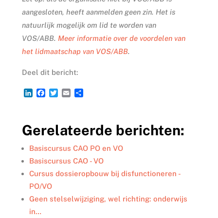
aangesloten, heeft aanmelden geen zin. Het is
natuurlijk mogelijk om lid te worden van
VOS/ABB.
Meer informatie over de voordelen van
het lidmaatschap van VOS/ABB
.
Deel dit bericht:
L
F
T
E
D
i
a
w
m
e
n
c
i
a
l
k
e
t
i
e
Gerelateerde berichten:
e
b
t
l
n
d
o
e
I
o
r
Basiscursus CAO PO en VO
n
k
Basiscursus CAO - VO
Cursus dossieropbouw bij disfunctioneren -
PO/VO
Geen stelselwijziging, wel richting: onderwijs
in…