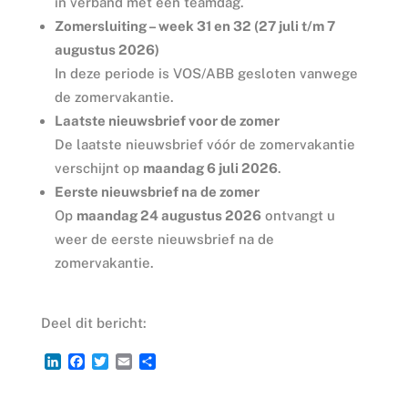
in verband met een teamdag.
Zomersluiting – week 31 en 32 (27 juli t/m 7
augustus 2026)
In deze periode is VOS/ABB gesloten vanwege
de zomervakantie.
Laatste nieuwsbrief voor de zomer
De laatste nieuwsbrief vóór de zomervakantie
verschijnt op
maandag 6 juli 2026
.
Eerste nieuwsbrief na de zomer
Op
maandag 24 augustus 2026
ontvangt u
weer de eerste nieuwsbrief na de
zomervakantie.
Deel dit bericht:
L
F
T
E
D
i
a
w
m
e
n
c
i
a
l