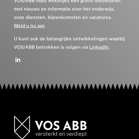
VOS/ABB mailt wekelijks een gratis nieuwsbrief,
met nieuws en informatie over het onderwijs,
onze diensten, bijeenkomsten en vacatures.
Meld u nu aan
U kunt ook de belangrijke ontwikkelingen waarbij
VOS/ABB betrokken is volgen via
LinkedIn
.