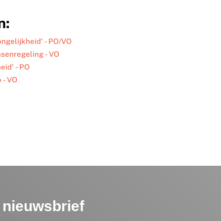
n:
ngelijkheid' - PO/VO
senregeling - VO
eid' - PO
 - VO
nieuwsbrief