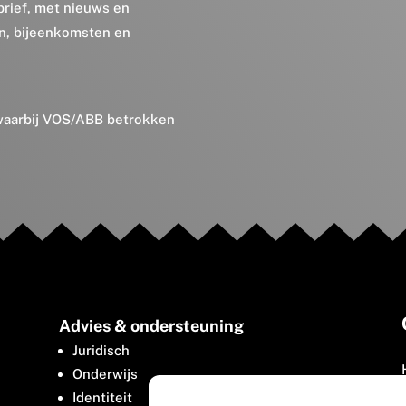
brief, met nieuws en
en, bijeenkomsten en
 waarbij VOS/ABB betrokken
Advies & ondersteuning
Juridisch
Onderwijs
Identiteit