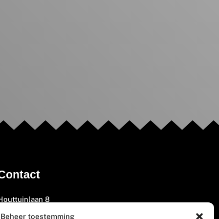
Contact
Houttuinlaan 8
3447 GM Woerden
Beheer toestemming