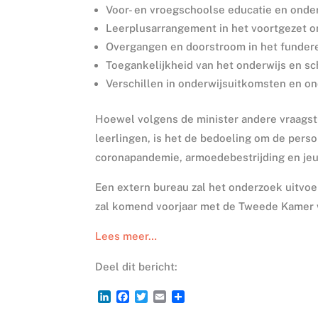
Voor- en vroegschoolse educatie en onder
Leerplusarrangement in het voortgezet o
Overgangen en doorstroom in het funder
Toegankelijkheid van het onderwijs en s
Verschillen in onderwijsuitkomsten en on
Hoewel volgens de minister andere vraags
leerlingen, is het de bedoeling om de pers
coronapandemie, armoedebestrijding en jeu
Een extern bureau zal het onderzoek uitvoe
zal komend voorjaar met de Tweede Kamer
Lees meer…
Deel dit bericht:
L
F
T
E
D
i
a
w
m
e