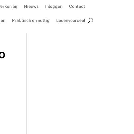
erken bij
Nieuws
Inloggen
Contact
ten
Praktisch en nuttig
Ledenvoordeel
VO