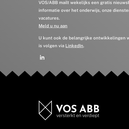
VOS/ABB mailt wekelijks een gratis nieuws
informatie over het onderwijs, onze dienst
vacatures.
Meld u nu aan
U kunt ook de belangrijke ontwikkelingen
is volgen via
LinkedIn
.