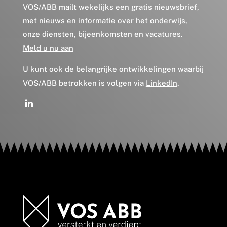
VOS/ABB mailt wekelijks een gratis nieuwsbrief,
met nieuws en informatie over het onderwijs,
onze diensten, bijeenkomsten en vacatures.
Meld u nu aan
U kunt ook de belangrijke ontwikkelingen waarbij
VOS/ABB betrokken is volgen via
LinkedIn
.