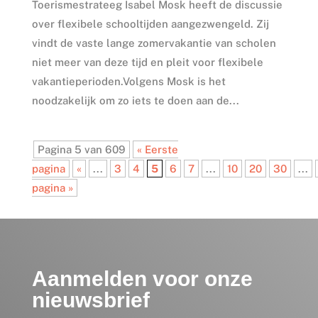
Toerismestrateeg Isabel Mosk heeft de discussie
over flexibele schooltijden aangezwengeld. Zij
vindt de vaste lange zomervakantie van scholen
niet meer van deze tijd en pleit voor flexibele
vakantieperioden.Volgens Mosk is het
noodzakelijk om zo iets te doen aan de...
Pagina 5 van 609
« Eerste
pagina
«
...
3
4
5
6
7
...
10
20
30
...
pagina »
Aanmelden voor onze
nieuwsbrief