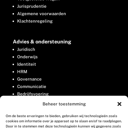
Jurisprudentie
Algemene voorwaarden
Klachtenregeling
Advies & ondersteuning
Juridisch
Onderwijs
Identiteit
HRM
Governance
Communicatie
Bedrijfsvoering
Belangenbehartiging
Beheer toestemming
Om de beste ervaringen te bieden, gebruiken wij technologieën zoals
Contact
cookies om informatie over je apparaat op te slaan en/of te raadplegen.
Door in te stemmen met deze technologieën kunnen wij gegevens zoals