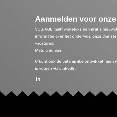
Aanmelden voor onze 
VOS/ABB mailt wekelijks een gratis nieuws
informatie over het onderwijs, onze dienst
vacatures.
Meld u nu aan
U kunt ook de belangrijke ontwikkelingen
is volgen via
LinkedIn
.