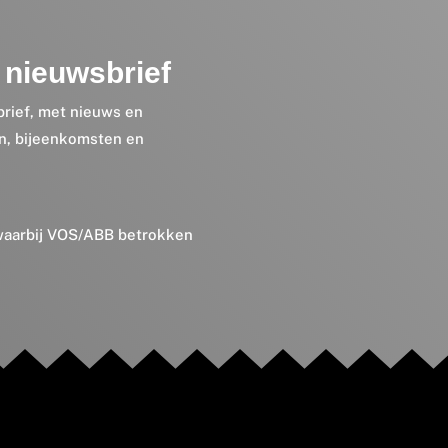
nieuwsbrief
brief, met nieuws en
en, bijeenkomsten en
 waarbij VOS/ABB betrokken