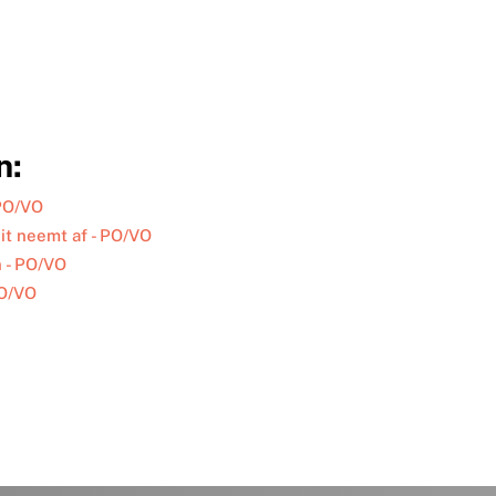
n:
 PO/VO
it neemt af - PO/VO
n - PO/VO
PO/VO