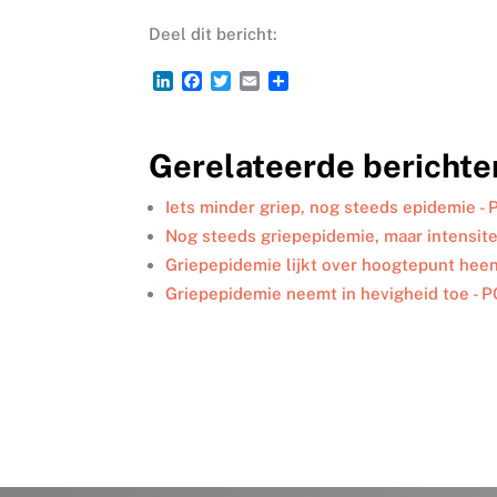
Deel dit bericht:
L
F
T
E
D
i
a
w
m
e
n
c
i
a
l
k
e
t
i
e
Gerelateerde berichte
e
b
t
l
n
d
o
e
I
o
r
Iets minder griep, nog steeds epidemie -
n
k
Nog steeds griepepidemie, maar intensite
Griepepidemie lijkt over hoogtepunt hee
Griepepidemie neemt in hevigheid toe - 