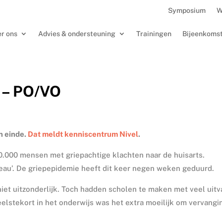
Symposium
W
r ons
Advies & ondersteuning
Trainingen
Bijeenkoms
j – PO/VO
n einde.
Dat meldt kenniscentrum Nivel
.
00.000 mensen met griepachtige klachten naar de huisarts.
eau’. De griepepidemie heeft dit keer negen weken geduurd.
iet uitzonderlijk. Toch hadden scholen te maken met veel uitv
elstekort in het onderwijs was het extra moeilijk om vervangi