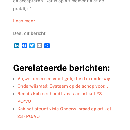
en accepteren. Dat is op dit moment niet de
praktijk.’
Lees meer…
Deel dit bericht:
L
F
T
E
D
i
a
w
m
e
n
c
i
a
l
k
e
t
i
e
Gerelateerde berichten:
e
b
t
l
n
d
o
e
I
o
r
Vrijwel iedereen vindt gelijkheid in onderwijs…
n
k
Onderwijsraad: Systeem op de schop voor…
Rechts kabinet houdt vast aan artikel 23 -
PO/VO
Kabinet steunt visie Onderwijsraad op artikel
23 - PO/VO