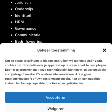
Juridisch
Onderwijs
Identiteit
HRM
Governance
Communicatie
Bedrijfsvoering
Belangenbehartiging
Beheer toestemming
Om de beste ervaringen te bieden, gebruiken wij technologieën zoals
Contact
cookies om informatie over je apparaat op te slaan en/of te raadplegen.
Door in te stemmen met deze technologieën kunnen wij gegevens zoals
surfgedrag of unieke ID's op deze site verwerken. Als je geen
Houttuinlaan 8
toestemming geeft of uw toestemming intrekt, kan dit een nadelige
invloed hebben op bepaalde functies en mogelijkheden.
3447 GM Woerden
(0348) 405 200
Accepteren
welkom@vosabb.nl
Weigeren