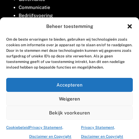
Communicatie
Bedrijfsvoering
Belangenbehartiging
Beheer toestemming
Om de beste ervaringen te bieden, gebruiken wij technologieën zoals
Contact
cookies om informatie over je apparaat op te slaan en/of te raadplegen.
Door in te stemmen met deze technologieën kunnen wij gegevens zoals
surfgedrag of unieke ID's op deze site verwerken. Als je geen
Houttuinlaan 8
toestemming geeft of uw toestemming intrekt, kan dit een nadelige
invloed hebben op bepaalde functies en mogelijkheden.
3447 GM Woerden
(0348) 405 200
Accepteren
welkom@vosabb.nl
Weigeren
Privacy, disclaimer en copyright
Bekijk voorkeuren
Cookiebeleid
Privacy Statement,
Privacy Statement,
Disclaimer en Copyright
Disclaimer en Copyright