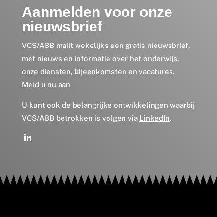
Aanmelden voor onze
nieuwsbrief
VOS/ABB mailt wekelijks een gratis nieuwsbrief,
met nieuws en informatie over het onderwijs,
onze diensten, bijeenkomsten en vacatures.
Meld u nu aan
U kunt ook de belangrijke ontwikkelingen waarbij
VOS/ABB betrokken is volgen via
LinkedIn
.