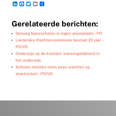
L
F
T
E
D
i
a
w
m
e
n
c
i
a
l
k
e
t
i
e
Gerelateerde berichten:
e
b
t
l
n
d
o
e
I
o
r
Genoeg basisscholen in eigen woonplaats - PO
n
k
Landelijke Klachtencommissie bestaat 25 jaar -
PO/VO
Onderwijs op de kieslijst: kansengelijkheid in
het onderwijs
Scholen moeten soms jaren wachten op
elektriciteit - PO/VO