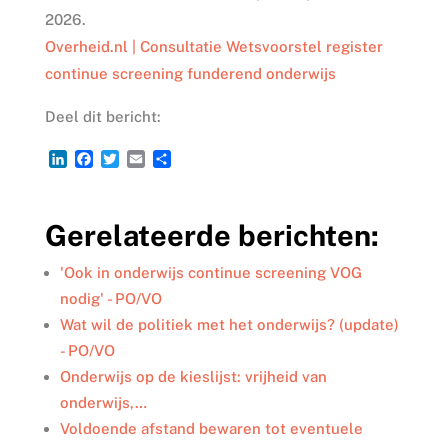
2026.
Overheid.nl | Consultatie Wetsvoorstel register
continue screening funderend onderwijs
Deel dit bericht:
L
F
T
E
D
i
a
w
m
e
n
c
i
a
l
k
e
t
i
e
Gerelateerde berichten:
e
b
t
l
n
d
o
e
I
o
r
'Ook in onderwijs continue screening VOG
n
k
nodig' - PO/VO
Wat wil de politiek met het onderwijs? (update)
- PO/VO
Onderwijs op de kieslijst: vrijheid van
onderwijs,…
Voldoende afstand bewaren tot eventuele