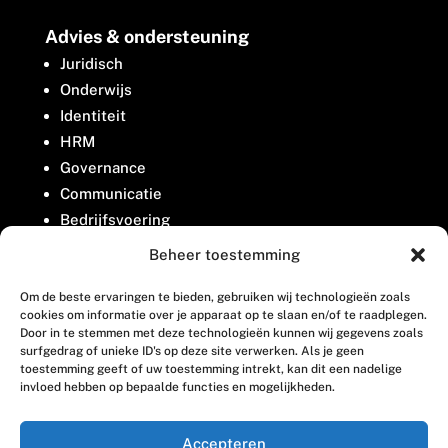
Advies & ondersteuning
Juridisch
Onderwijs
Identiteit
HRM
Governance
Communicatie
Bedrijfsvoering
Belangenbehartiging
Beheer toestemming
Om de beste ervaringen te bieden, gebruiken wij technologieën zoals
Contact
cookies om informatie over je apparaat op te slaan en/of te raadplegen.
Door in te stemmen met deze technologieën kunnen wij gegevens zoals
surfgedrag of unieke ID's op deze site verwerken. Als je geen
Houttuinlaan 8
toestemming geeft of uw toestemming intrekt, kan dit een nadelige
invloed hebben op bepaalde functies en mogelijkheden.
3447 GM Woerden
(0348) 405 200
Accepteren