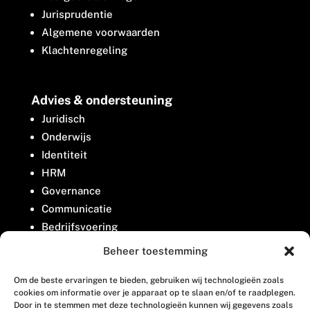
Jurisprudentie
Algemene voorwaarden
Klachtenregeling
Advies & ondersteuning
Juridisch
Onderwijs
Identiteit
HRM
Governance
Communicatie
Bedrijfsvoering
Belangenbehartiging
Beheer toestemming
Om de beste ervaringen te bieden, gebruiken wij technologieën zoals
Contact
cookies om informatie over je apparaat op te slaan en/of te raadplegen.
Door in te stemmen met deze technologieën kunnen wij gegevens zoals