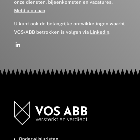
onze diensten, bijeenkomsten en vacatures.
Meld u nu aan
U kunt ook de belangrijke ontwikkelingen waarbij
VOS/ABB betrokken is volgen via
LinkedIn
.
Onderwijsjuristen