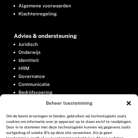
Algemene voorwaarden
Klachtenregeling
Advies & ondersteuning
Juridisch
Onderwijs
Identiteit
HRM
Governance
Communicatie
Bedrijfsvoering
Belangenbehartiging
Beheer toestemming
Om de beste ervaringen te bieden, gebruiken wij technologieën zoals
Contact
cookies om informatie over je apparaat op te slaan en/of te raadplegen.
Door in te stemmen met deze technologieën kunnen wij gegevens zoals
surfgedrag of unieke ID's op deze site verwerken. Als je geen
Houttuinlaan 8