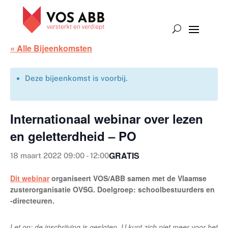
« Alle Bijeenkomsten
Deze bijeenkomst is voorbij.
Internationaal webinar over lezen
en geletterdheid – PO
GRATIS
18 maart 2022 09:00
-
12:00
Dit webinar
organiseert VOS/ABB samen met de Vlaamse
zusterorganisatie OVSG. Doelgroep: schoolbestuurders en
-directeuren.
Let op: de inschrijving is gesloten. U kunt zich niet meer voor het