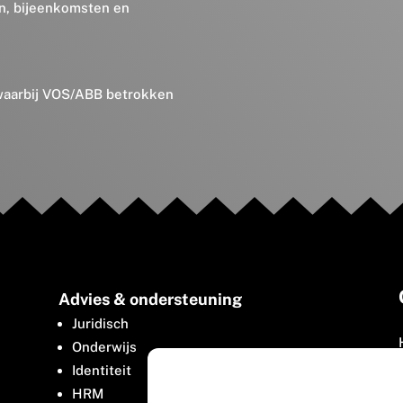
en, bijeenkomsten en
 waarbij VOS/ABB betrokken
Advies & ondersteuning
Juridisch
Onderwijs
Identiteit
HRM