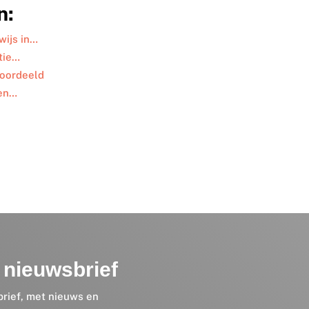
n:
wijs in…
tie…
beoordeeld
 en…
nieuwsbrief
brief, met nieuws en