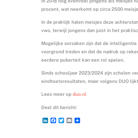
in 2018 nog evenveel jongens als meisjes naa
procent, wat neerkomt op circa 2500 meisj
In de praktijk halen meisjes deze achterstand
vwo, terwijl jongens dan juist in het prak
Mogelijke oorzaken zijn dat de intelligenti
voorgrond treden en dat de nadruk op reken
eerdere puberteit kan een rol spelen.
Sinds schooljaar 2023/2024 zijn scholen ve
eindtoetsresultaten, maar volgens DUO lijkt
Lees meer op
duo.nl
Deel dit bericht:
L
F
T
E
D
i
a
w
m
e
n
c
i
a
l
k
e
t
i
e