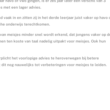
r havo of vwo gingen, is er zes jaar later een verschil van 3
es met een lager advies.
 vaak in en zitten zij in het derde leerjaar juist vaker op havo 
tische onderwijs terechtkomen.
e van meisjes minder snel wordt erkend, dat jongens vaker op d
en ten koste van taal nadelig uitpakt voor meisjes. Ook hun
rplicht het voorlopige advies te heroverwegen bij betere
 dit nog nauwelijks tot verbeteringen voor meisjes te leiden.