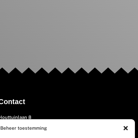
Contact
Houttuinlaan 8
3447 GM Woerden
Beheer toestemming