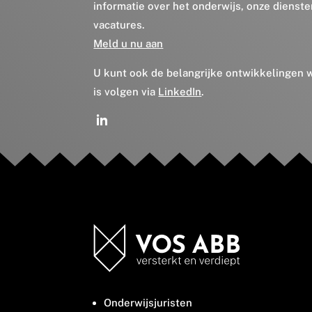
informatie over het onderwijs, onze dienst
vacatures.
Meld u nu aan
U kunt ook de belangrijke ontwikkelingen
is volgen via
LinkedIn
.
Onderwijsjuristen