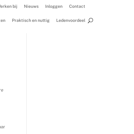
erken bij
Nieuws
Inloggen
Contact
ten
Praktisch en nuttig
Ledenvoordeel
re
aar