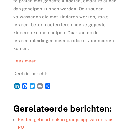
te praten met gepeste kinderen, omdat ze alleen
dan geholpen kunnen worden. Ook zouden
volwassenen die met kinderen werken, zoals
leraren, beter moeten leren hoe ze gepeste
kinderen kunnen helpen. Daar zou op de
lerarenopleidingen meer aandacht voor moeten
komen.
Lees meer…
Deel dit bericht:
L
F
T
E
D
i
a
w
m
e
n
c
i
a
l
k
e
t
i
e
Gerelateerde berichten:
e
b
t
l
n
d
o
e
I
o
r
Pesten gebeurt ook in groepsapp van de klas -
n
k
PO