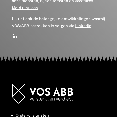
onze diensten, bijeenkomsten en vacatures.
Meld u nu aan
U kunt ook de belangrijke ontwikkelingen waarbij
VOS/ABB betrokken is volgen via
LinkedIn
.
Onderwijsjuristen