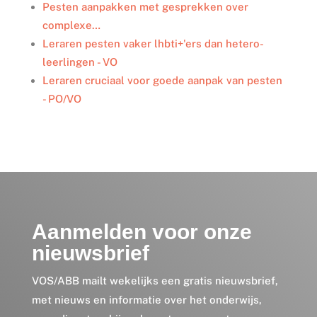
Pesten aanpakken met gesprekken over
complexe…
Leraren pesten vaker lhbti+'ers dan hetero-
leerlingen - VO
Leraren cruciaal voor goede aanpak van pesten
- PO/VO
Aanmelden voor onze
nieuwsbrief
VOS/ABB mailt wekelijks een gratis nieuwsbrief,
met nieuws en informatie over het onderwijs,