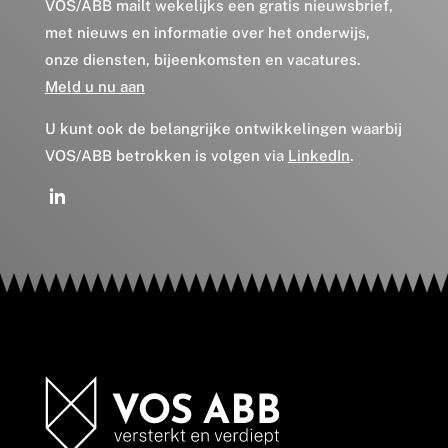
VOS/ABB mailt wekelijks een gratis nieuwsbrief,
met nieuws en informatie over het onderwijs,
onze diensten, bijeenkomsten en vacatures.
Meld u nu aan
U kunt ook de belangrijke ontwikkelingen waarbij
VOS/ABB betrokken is volgen via
LinkedIn
.