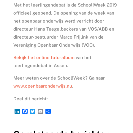
Met het leerlingendebat is de School!Week 2019
officieel geopend. De opening van de week van
het openbaar onderwijs werd verricht door
directeur Hans Teegelbeckers van VOS/ABB en
directeur-bestuurder Marco Frijlink van de
Vereniging Openbaar Onderwijs (VOO).
Bekijk het online foto-album
van het
leerlingendebat in Assen.
Meer weten over de School!Week? Ga naar
www.openbaaronderwijs.nu
.
Deel dit bericht:
L
F
T
E
D
i
a
w
m
e
n
c
i
a
l
k
e
t
i
e
e
b
t
l
n