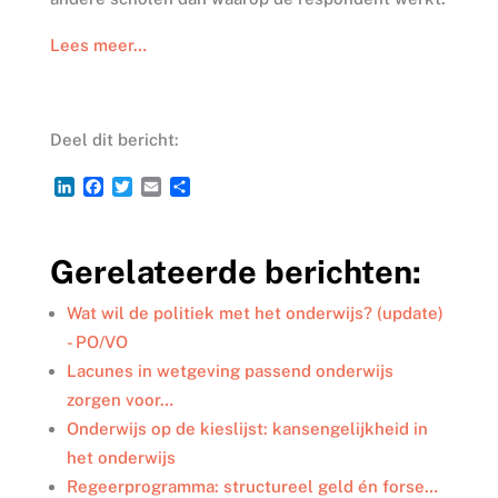
Lees meer…
Deel dit bericht:
L
F
T
E
D
i
a
w
m
e
n
c
i
a
l
k
e
t
i
e
Gerelateerde berichten:
e
b
t
l
n
d
o
e
I
o
r
Wat wil de politiek met het onderwijs? (update)
n
k
- PO/VO
Lacunes in wetgeving passend onderwijs
zorgen voor…
Onderwijs op de kieslijst: kansengelijkheid in
het onderwijs
Regeerprogramma: structureel geld én forse…