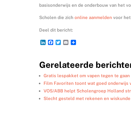
basisonderwijs en de onderbouw van het vo
Scholen die zich
online aanmelden
voor het
Deel dit bericht:
L
F
T
E
D
i
a
w
m
e
n
c
i
a
l
k
e
t
i
e
Gerelateerde berichte
e
b
t
l
n
d
o
e
I
o
r
Gratis lespakket om vapen tegen te gaan
n
k
Film Favoriten toont wat goed onderwijs 
VOS/ABB helpt Scholengroep Holland st
Slecht gesteld met rekenen en wiskunde