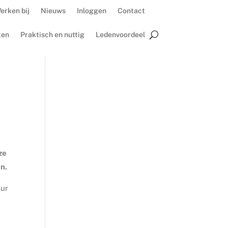
erken bij
Nieuws
Inloggen
Contact
ten
Praktisch en nuttig
Ledenvoordeel
ze
n.
uur