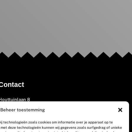
Contact
Houttuinlaan 8
3447 GM Woerden
Beheer toestemming
(0348) 405 200
ij technologieën zoals cookies om informatie over je apparaat op te
welkom@vosabb.nl
n met deze technologieën kunnen wij gegevens zoals surfgedrag of unieke