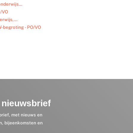
 onderwijs…
O/VO
derwijs,…
-begroting - PO/VO
nieuwsbrief
brief, met nieuws en
en, bijeenkomsten en