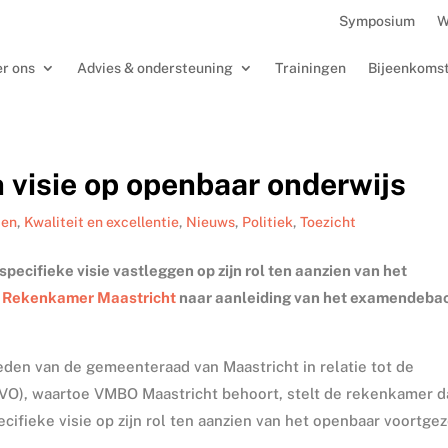
Symposium
W
r ons
Advies & ondersteuning
Trainingen
Bijeenkoms
 visie op openbaar onderwijs
ten
,
Kwaliteit en excellentie
,
Nieuws
,
Politiek
,
Toezicht
cifieke visie vastleggen op zijn rol ten aanzien van het
e
Rekenkamer Maastricht
naar aanleiding van het examendeba
en van de gemeenteraad van Maastricht in relatie tot de
VO), waartoe VMBO Maastricht behoort, stelt de rekenkamer d
ifieke visie op zijn rol ten aanzien van het openbaar voortgez