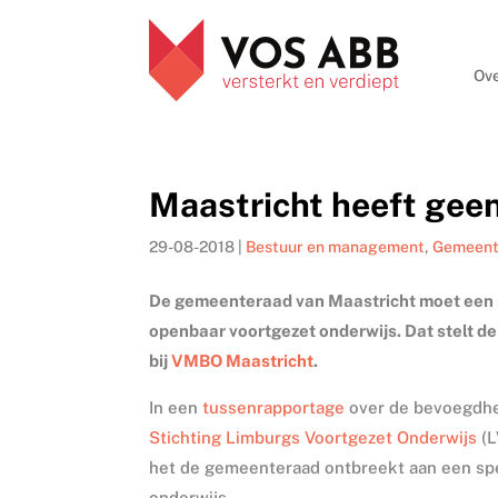
Ove
Maastricht heeft geen
29-08-2018
|
Bestuur en management
,
Gemeen
De gemeenteraad van Maastricht moet een spe
openbaar voortgezet onderwijs. Dat stelt d
bij
VMBO Maastricht
.
In een
tussenrapportage
over de bevoegdhed
Stichting Limburgs Voortgezet Onderwijs
(L
het de gemeenteraad ontbreekt aan een spec
onderwijs.