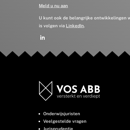
Meld u nu aan
U kunt ook de belangrijke ontwikkelingen
is volgen via
LinkedIn
.
Onderwijsjuristen
Veelgestelde vragen
Jurisprudentie