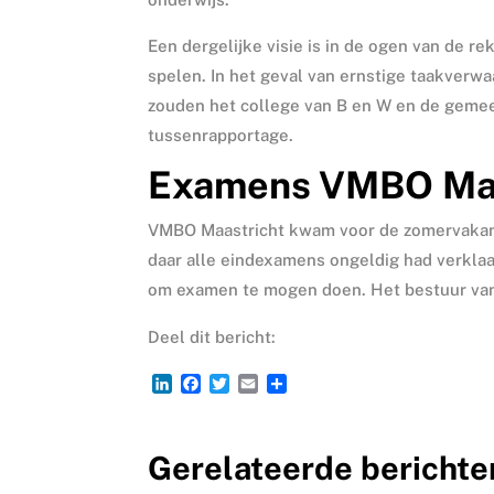
Een dergelijke visie is in de ogen van de 
spelen. In het geval van ernstige taakverw
zouden het college van B en W en de geme
tussenrapportage.
Examens VMBO Maa
VMBO Maastricht kwam voor de zomervakanti
daar alle eindexamens ongeldig had verklaa
om examen te mogen doen. Het bestuur van 
Deel dit bericht:
L
F
T
E
D
i
a
w
m
e
n
c
i
a
l
k
e
t
i
e
Gerelateerde berichte
e
b
t
l
n
d
o
e