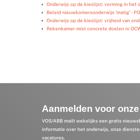
I
o
r
Onderwijs op de kieslijst: vorming in het
n
k
Beleid nieuwkomersonderwijs 'matig' - P
Onderwijs op de kieslijst: vrijheid van on
Rekenkamer mist concrete doelen in OCW
Aanmelden voor onze 
VOS/ABB mailt wekelijks een gratis nieuws
informatie over het onderwijs, onze dienst
vacatures.