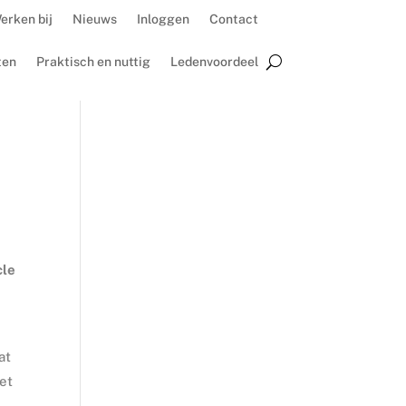
erken bij
Nieuws
Inloggen
Contact
ten
Praktisch en nuttig
Ledenvoordeel
cle
at
et