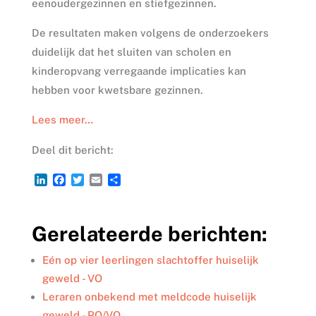
eenoudergezinnen en stiefgezinnen.
De resultaten maken volgens de onderzoekers
duidelijk dat het sluiten van scholen en
kinderopvang verregaande implicaties kan
hebben voor kwetsbare gezinnen.
Lees meer…
Deel dit bericht:
L
F
T
E
D
i
a
w
m
e
n
c
i
a
l
k
e
t
i
e
Gerelateerde berichten:
e
b
t
l
n
d
o
e
I
o
r
Eén op vier leerlingen slachtoffer huiselijk
n
k
geweld - VO
Leraren onbekend met meldcode huiselijk
geweld - PO/VO