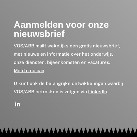
Aanmelden voor onze
nieuwsbrief
VOS/ABB mailt wekelijks een gratis nieuwsbrief,
met nieuws en informatie over het onderwijs,
onze diensten, bijeenkomsten en vacatures.
Meld u nu aan
U kunt ook de belangrijke ontwikkelingen waarbij
VOS/ABB betrokken is volgen via
LinkedIn
.