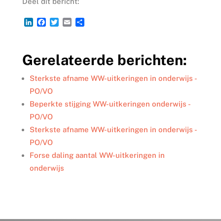
Deel dit bericht:
L
F
T
E
D
i
a
w
m
e
n
c
i
a
l
k
e
t
i
e
Gerelateerde berichten:
e
b
t
l
n
d
o
e
I
o
r
Sterkste afname WW-uitkeringen in onderwijs -
n
k
PO/VO
Beperkte stijging WW-uitkeringen onderwijs -
PO/VO
Sterkste afname WW-uitkeringen in onderwijs -
PO/VO
Forse daling aantal WW-uitkeringen in
onderwijs