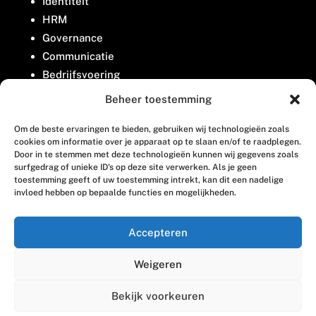
Identiteit
HRM
Governance
Communicatie
Bedrijfsvoering
Belangenbehartiging
Beheer toestemming
Om de beste ervaringen te bieden, gebruiken wij technologieën zoals
Contact
cookies om informatie over je apparaat op te slaan en/of te raadplegen.
Door in te stemmen met deze technologieën kunnen wij gegevens zoals
surfgedrag of unieke ID's op deze site verwerken. Als je geen
Houttuinlaan 8
toestemming geeft of uw toestemming intrekt, kan dit een nadelige
invloed hebben op bepaalde functies en mogelijkheden.
3447 GM Woerden
(0348) 405 200
Accepteren
welkom@vosabb.nl
Weigeren
Privacy, disclaimer en copyright
Bekijk voorkeuren