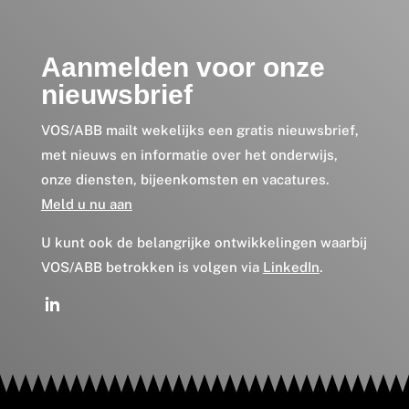
Aanmelden voor onze
nieuwsbrief
VOS/ABB mailt wekelijks een gratis nieuwsbrief,
met nieuws en informatie over het onderwijs,
onze diensten, bijeenkomsten en vacatures.
Meld u nu aan
U kunt ook de belangrijke ontwikkelingen waarbij
VOS/ABB betrokken is volgen via
LinkedIn
.