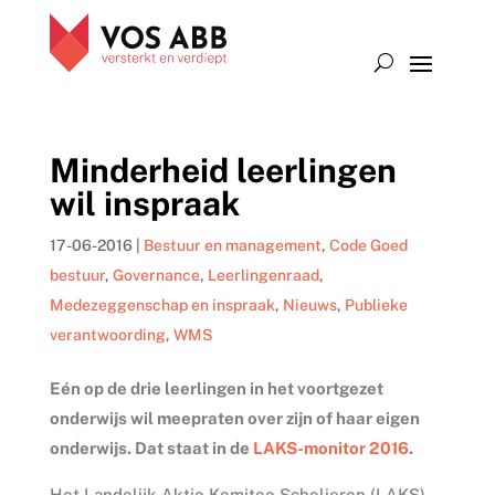
Minderheid leerlingen
wil inspraak
17-06-2016
|
Bestuur en management
,
Code Goed
bestuur
,
Governance
,
Leerlingenraad
,
Medezeggenschap en inspraak
,
Nieuws
,
Publieke
verantwoording
,
WMS
Eén op de drie leerlingen in het voortgezet
onderwijs wil meepraten over zijn of haar eigen
onderwijs. Dat staat in de
LAKS-monitor 2016
.
Het Landelijk Aktie Komitee Scholieren (LAKS)