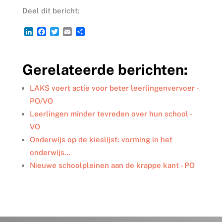
Deel dit bericht:
L
F
T
E
D
i
a
w
m
e
n
c
i
a
l
k
e
t
i
e
Gerelateerde berichten:
e
b
t
l
n
d
o
e
I
o
r
LAKS voert actie voor beter leerlingenvervoer -
n
k
PO/VO
Leerlingen minder tevreden over hun school -
VO
Onderwijs op de kieslijst: vorming in het
onderwijs…
Nieuwe schoolpleinen aan de krappe kant - PO