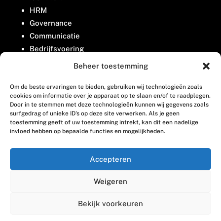
HRM
Governance
Communicatie
Bedrijfsvoering
Belangenbehartiging
Beheer toestemming
Om de beste ervaringen te bieden, gebruiken wij technologieën zoals
Contact
cookies om informatie over je apparaat op te slaan en/of te raadplegen.
Door in te stemmen met deze technologieën kunnen wij gegevens zoals
surfgedrag of unieke ID's op deze site verwerken. Als je geen
Houttuinlaan 8
toestemming geeft of uw toestemming intrekt, kan dit een nadelige
invloed hebben op bepaalde functies en mogelijkheden.
3447 GM Woerden
(0348) 405 200
Accepteren
welkom@vosabb.nl
Weigeren
Privacy, disclaimer en copyright
Bekijk voorkeuren