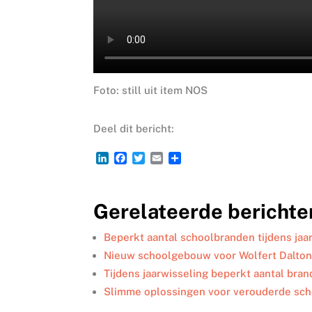
Foto: still uit item NOS
Deel dit bericht:
L
F
T
E
D
i
a
w
m
e
n
c
i
a
l
k
e
t
i
e
Gerelateerde berichte
e
b
t
l
n
d
o
e
I
o
r
Beperkt aantal schoolbranden tijdens jaa
n
k
Nieuw schoolgebouw voor Wolfert Dalton
Tijdens jaarwisseling beperkt aantal bran
Slimme oplossingen voor verouderde sc