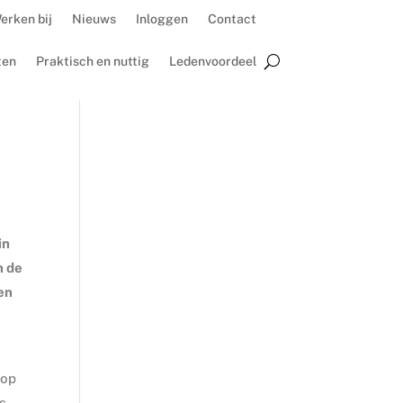
erken bij
Nieuws
Inloggen
Contact
ten
Praktisch en nuttig
Ledenvoordeel
in
n de
en
 op
ns