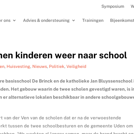
Symposium
W
r ons
Advies & ondersteuning
Trainingen
Bijeenkoms
nen kinderen weer naar school
en
,
Huisvesting
,
Nieuws
,
Politiek
,
Veiligheid
re basisschool De Brinck en de katholieke Jan Bluyssenschool 
nden. Het gebouw waarin de twee scholen gevestigd waren, is i
 er alternatieve lokalen beschikbaar in andere schoolgebouw
t van der Ven van de scholen dat er na de verwoestende
erkt tussen de twee schoolbesturen en de gemeente Uden om
e hebben. ‘We werkten al langer samen, maar de brand bracht o