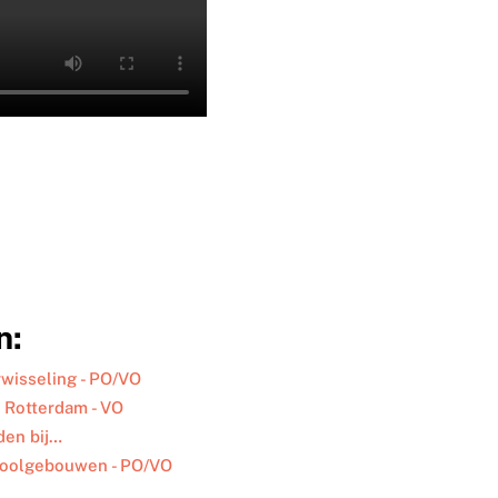
n:
rwisseling - PO/VO
 Rotterdam - VO
den bij…
hoolgebouwen - PO/VO