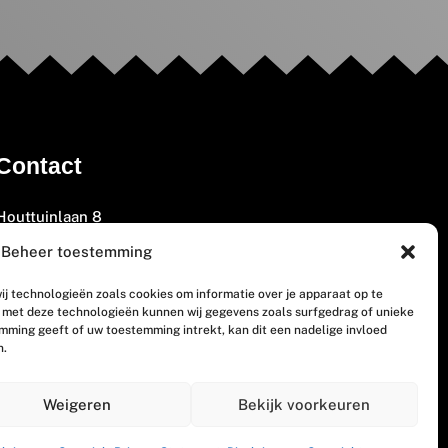
Contact
Houttuinlaan 8
3447 GM Woerden
Beheer toestemming
(0348) 405 200
ij technologieën zoals cookies om informatie over je apparaat op te
welkom@vosabb.nl
n met deze technologieën kunnen wij gegevens zoals surfgedrag of unieke
emming geeft of uw toestemming intrekt, kan dit een nadelige invloed
n.
Privacy, disclaimer en copyright
Weigeren
Bekijk voorkeuren