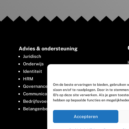
Advies & ondersteuning
Juridisch
Onderwijs
Identiteit
HRM
Om de beste ervaringen te bieden, gebruiken w
Governance
slaan en/of te raadplegen. Door in te stemme
Communicatie
ID's op deze site verwerken. Als je geen toest
hebben op bepaalde functies en mogelijkhede
Bedrijfsvoering
Belangenbehartiging
Accepteren