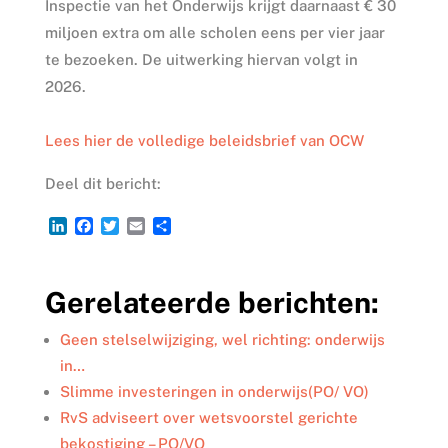
Inspectie van het Onderwijs krijgt daarnaast € 30
miljoen extra om alle scholen eens per vier jaar
te bezoeken. De uitwerking hiervan volgt in
2026.
Lees hier de volledige beleidsbrief van OCW
Deel dit bericht:
L
F
T
E
D
i
a
w
m
e
n
c
i
a
l
k
e
t
i
e
Gerelateerde berichten:
e
b
t
l
n
d
o
e
I
o
r
Geen stelselwijziging, wel richting: onderwijs
n
k
in…
Slimme investeringen in onderwijs(PO/ VO)
RvS adviseert over wetsvoorstel gerichte
bekostiging – PO/VO