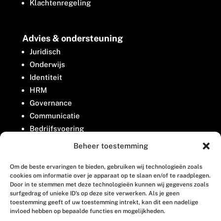
Klachtenregeling
Advies & ondersteuning
Juridisch
Onderwijs
Identiteit
HRM
Governance
Communicatie
Bedrijfsvoering
Belangenbehartiging
Beheer toestemming
Om de beste ervaringen te bieden, gebruiken wij technologieën zoals
Contact
cookies om informatie over je apparaat op te slaan en/of te raadplegen.
Door in te stemmen met deze technologieën kunnen wij gegevens zoals
surfgedrag of unieke ID's op deze site verwerken. Als je geen
Houttuinlaan 8
toestemming geeft of uw toestemming intrekt, kan dit een nadelige
invloed hebben op bepaalde functies en mogelijkheden.
3447 GM Woerden