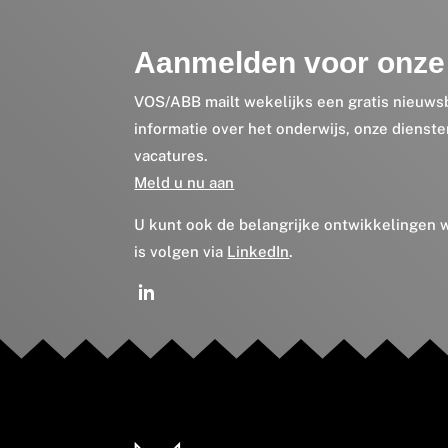
Aanmelden voor onze 
VOS/ABB mailt wekelijks een gratis nieuws
informatie over het onderwijs, onze dienst
vacatures.
Meld u nu aan
U kunt ook de belangrijke ontwikkelingen
is volgen via
LinkedIn
.