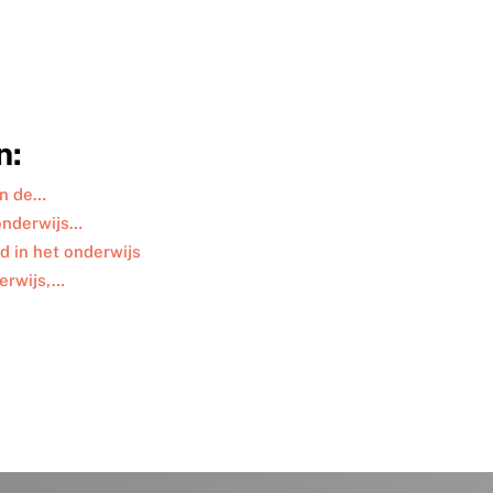
n:
an de…
 onderwijs…
id in het onderwijs
derwijs,…