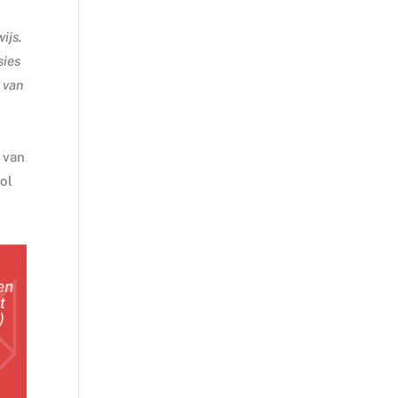
e
ijs.
sies
 van
 van
rol