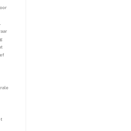
voor
.
raar
ng
at
ef
rale
et