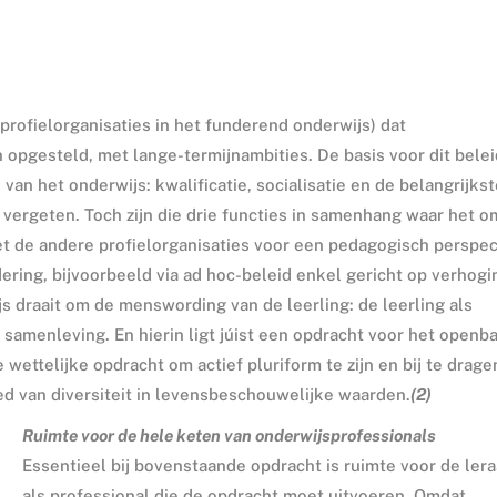
rofielorganisaties in het funderend onderwijs) dat
pgesteld, met lange-termijnambities. De basis voor dit belei
van het onderwijs: kwalificatie, socialisatie en de belangrijkst
vergeten. Toch zijn die drie functies in samenhang waar het o
t de andere profielorganisaties voor een pedagogisch perspec
ering, bijvoorbeeld via ad hoc-beleid enkel gericht op verhogi
ijs draait om de menswording van de leerling: de leerling als
e samenleving. En hierin ligt júist een opdracht voor het openb
wettelijke opdracht om actief pluriform te zijn en bij te drage
ed van diversiteit in levensbeschouwelijke waarden.
(2)
Ruimte voor de hele keten van onderwijsprofessionals
Essentieel bij bovenstaande opdracht is ruimte voor de lera
als professional die de opdracht moet uitvoeren. Omdat