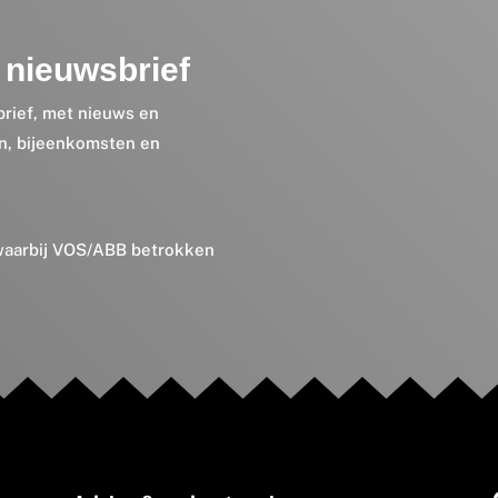
nieuwsbrief
brief, met nieuws en
en, bijeenkomsten en
 waarbij VOS/ABB betrokken