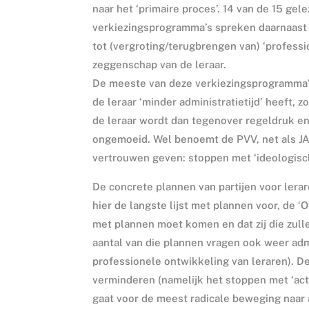
naar het ‘primaire proces’. 14 van de 15 gel
verkiezingsprogramma’s spreken daarnaast
tot (vergroting/terugbrengen van) ‘profess
zeggenschap van de leraar.
De meeste van deze verkiezingsprogramma’s 
de leraar ‘minder administratietijd’ heeft, 
de leraar wordt dan tegenover regeldruk e
ongemoeid. Wel benoemt de PVV, net als JA2
vertrouwen geven: stoppen met ‘ideologisc
De concrete plannen van partijen voor lera
hier de langste lijst met plannen voor
,
de ‘O
met plannen moet komen en dat zij die zul
aantal van die plannen vragen ook weer admi
professionele ontwikkeling van leraren). 
verminderen (namelijk het stoppen met ‘act
gaat voor de meest radicale beweging naa