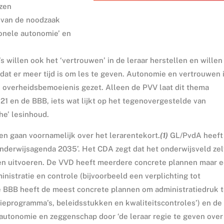
ezen
 van de noodzaak
ionele autonomie’ en
willen ook het ‘vertrouwen’ in de leraar herstellen en willen
zodat er meer tijd is om les te geven. Autonomie en vertrouwen 
n overheidsbemoeienis gezet. Alleen de PVV laat dit thema
1 en de BBB, iets wat lijkt op het tegenovergestelde van
he’ lesinhoud.
ren gaan voornamelijk over het
lerarentekort.
(1
)
GL/PvdA heeft
nderwijsagenda 2035’. Het CDA zegt dat het onderwijsveld zel
len uitvoeren. De VVD heeft meerdere concrete plannen maar 
nistratie en controle (bijvoorbeeld een verplichting tot
De BBB heeft de meest concrete plannen om administratiedruk 
ieprogramma’s, beleidsstukken en kwaliteitscontroles’) en de
r autonomie en zeggenschap
door
‘
de leraar regie te geven
over