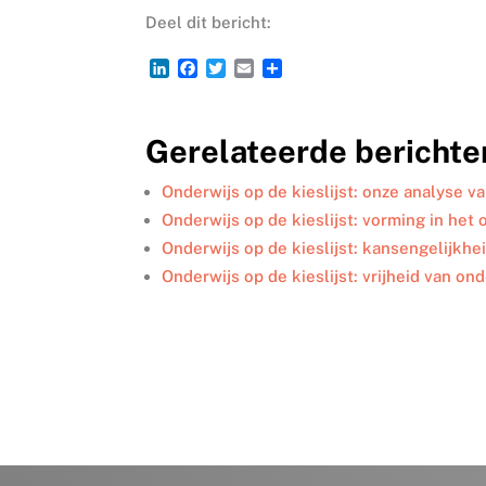
Deel dit bericht:
L
F
T
E
D
i
a
w
m
e
n
c
i
a
l
k
e
t
i
e
Gerelateerde berichte
e
b
t
l
n
d
o
e
I
o
r
Onderwijs op de kieslijst: onze analyse v
n
k
Onderwijs op de kieslijst: vorming in het
Onderwijs op de kieslijst: kansengelijkhe
Onderwijs op de kieslijst: vrijheid van on