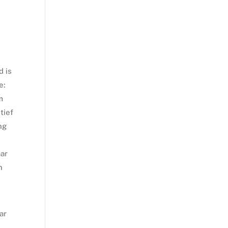
d is
e:
m
tief
ng
aar
n
ar