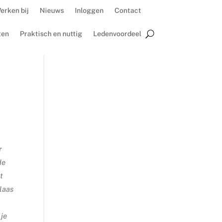
erken bij
Nieuws
Inloggen
Contact
ten
Praktisch en nuttig
Ledenvoordeel
r
de
t
laas
 je