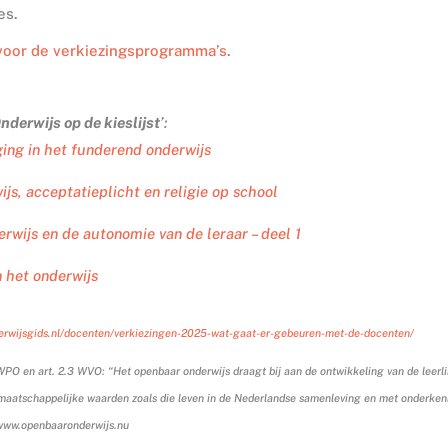
es.
voor de verkiezingsprogramma’s
.
nderwijs op de kieslijst
’:
iging in het funderend onderwijs
wijs, acceptatieplicht en religie op school
derwijs en de autonomie van de leraar – deel 1
n het onderwijs
derwijsgids.nl/docenten/verkiezingen-2025-wat-gaat-er-gebeuren-met-de-docenten/
WPO en art. 2.3 WVO: “Het openbaar onderwijs draagt bij aan de ontwikkeling van de leerl
maatschappelijke waarden zoals die leven in de Nederlandse samenleving en met onderke
 www.openbaaronderwijs.nu