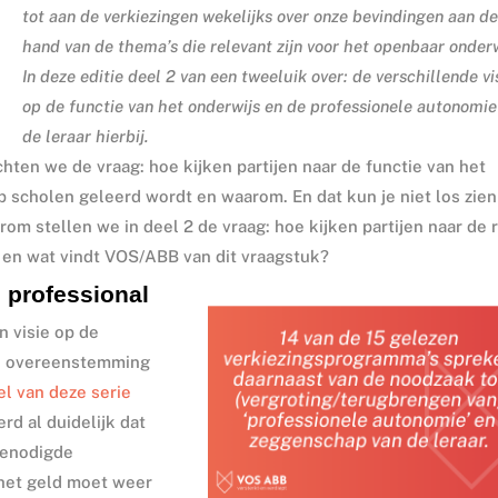
tot aan de verkiezingen wekelijks over onze bevindingen aan d
hand van de thema’s die relevant zijn voor het openbaar onderw
In deze editie deel 2 van een tweeluik over: de verschillende vi
op de functie van het onderwijs en de professionele autonomie
de leraar hierbij.
ten we de vraag: hoe kijken partijen naar de functie van het
op scholen geleerd wordt en waarom. En dat kun je niet los zien
om stellen we in deel 2 de vraag: hoe kijken partijen naar de 
s en wat vindt VOS/ABB van dit vraagstuk?
 professional
n visie op de
eel overeenstemming
el van deze serie
rd al duidelijk dat
 benodigde
het geld moet weer