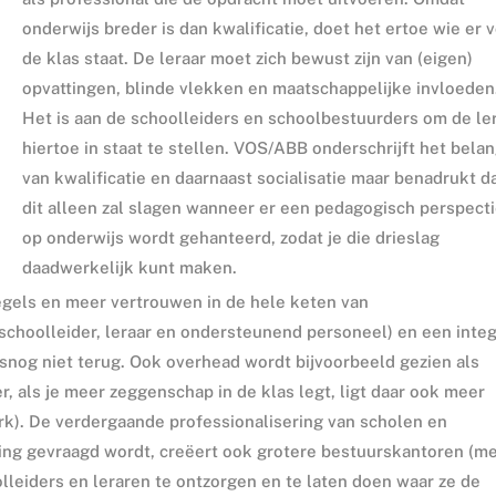
onderwijs breder is dan kwalificatie, doet het ertoe wie er 
de klas staat. De leraar moet zich bewust zijn van (eigen)
opvattingen, blinde vlekken en maatschappelijke invloeden
Het is aan de schoolleiders en schoolbestuurders om de le
hiertoe in staat te stellen. VOS/ABB onderschrijft het bela
van kwalificatie en daarnaast socialisatie maar benadrukt d
dit alleen zal slagen wanneer er een pedagogisch perspecti
op onderwijs wordt gehanteerd, zodat je die drieslag
daadwerkelijk kunt maken.
regels en meer vertrouwen in de hele keten van
schoolleider, leraar en ondersteunend personeel) en een integ
alsnog niet terug. Ook overhead wordt bijvoorbeeld gezien als
r, als je meer zeggenschap in de klas legt, ligt daar ook meer
k). De verdergaande professionalisering van scholen en
ving gevraagd wordt, creëert ook grotere bestuurskantoren (m
lleiders en leraren te ontzorgen en te laten doen waar ze de