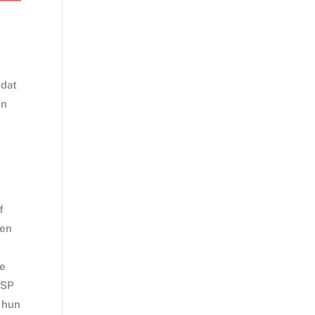
 dat
in
f
een
te
 SP
 hun