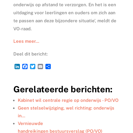
onderwijs op afstand te verzorgen. En het is een
uitdaging voor leerlingen en ouders om zich aan
te passen aan deze bijzondere situatie’, meldt de
VO-raad.
Lees meer…
Deel dit bericht:
L
F
T
E
D
i
a
w
m
e
n
c
i
a
l
k
e
t
i
e
Gerelateerde berichten:
e
b
t
l
n
d
o
e
I
o
r
Kabinet wil centrale regie op onderwijs - PO/VO
n
k
Geen stelselwijziging, wel richting: onderwijs
in…
Vernieuwde
handreikingen bestuursverslag (PO/VO)