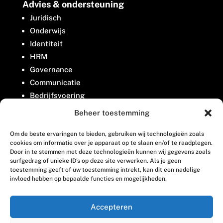
Advies & ondersteuning
Juridisch
Onderwijs
Identiteit
HRM
Governance
Communicatie
Bedrijfsvoering
Belangenbehartiging
Beheer toestemming
Om de beste ervaringen te bieden, gebruiken wij technologieën zoals
Contact
cookies om informatie over je apparaat op te slaan en/of te raadplegen.
Door in te stemmen met deze technologieën kunnen wij gegevens zoals
surfgedrag of unieke ID's op deze site verwerken. Als je geen
Houttuinlaan 8
toestemming geeft of uw toestemming intrekt, kan dit een nadelige
invloed hebben op bepaalde functies en mogelijkheden.
3447 GM Woerden
(0348) 405 200
Accepteren
welkom@vosabb.nl