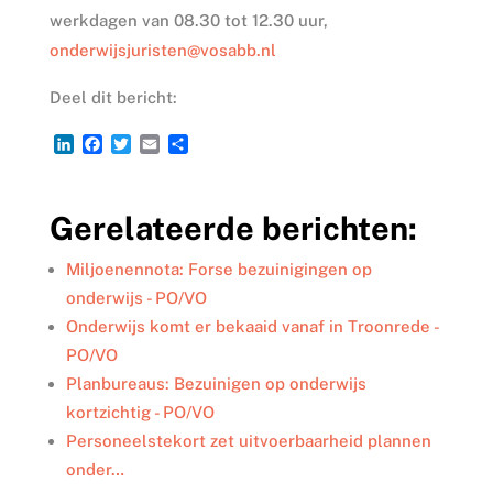
werkdagen van 08.30 tot 12.30 uur,
onderwijsjuristen@vosabb.nl
Deel dit bericht:
L
F
T
E
D
i
a
w
m
e
n
c
i
a
l
k
e
t
i
e
Gerelateerde berichten:
e
b
t
l
n
d
o
e
I
o
r
Miljoenennota: Forse bezuinigingen op
n
k
onderwijs - PO/VO
Onderwijs komt er bekaaid vanaf in Troonrede -
PO/VO
Planbureaus: Bezuinigen op onderwijs
kortzichtig - PO/VO
Personeelstekort zet uitvoerbaarheid plannen
onder…