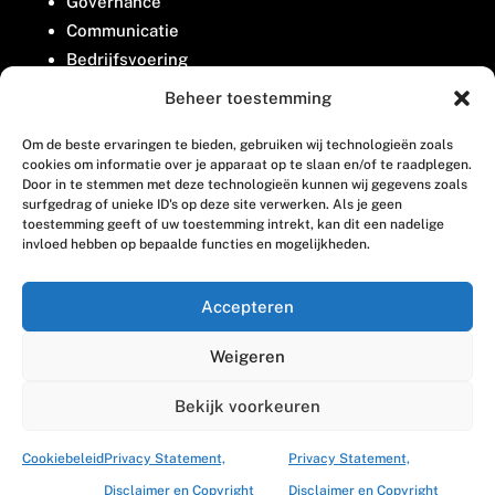
Governance
Communicatie
Bedrijfsvoering
Belangenbehartiging
Beheer toestemming
Om de beste ervaringen te bieden, gebruiken wij technologieën zoals
Contact
cookies om informatie over je apparaat op te slaan en/of te raadplegen.
Door in te stemmen met deze technologieën kunnen wij gegevens zoals
surfgedrag of unieke ID's op deze site verwerken. Als je geen
Houttuinlaan 8
toestemming geeft of uw toestemming intrekt, kan dit een nadelige
invloed hebben op bepaalde functies en mogelijkheden.
3447 GM Woerden
(0348) 405 200
Accepteren
welkom@vosabb.nl
Weigeren
Privacy, disclaimer en copyright
Bekijk voorkeuren
Cookiebeleid
Privacy Statement,
Privacy Statement,
Disclaimer en Copyright
Disclaimer en Copyright