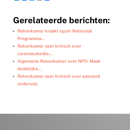
i
a
w
m
e
n
c
i
a
l
k
e
t
i
e
Gerelateerde berichten:
e
b
t
l
n
d
o
e
I
o
r
Rekenkamer kraakt opzet Nationaal
n
k
Programma…
Rekenkamer zeer kritisch over
coronasubsidie…
Algemene Rekenkamer over NPO: Maak
duidelijke…
Rekenkamer zeer kritisch over passend
onderwijs