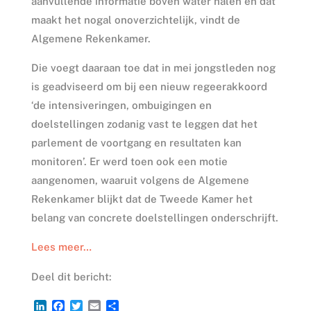
aanvullende informatie boven water halen en dat
maakt het nogal onoverzichtelijk, vindt de
Algemene Rekenkamer.
Die voegt daaraan toe dat in mei jongstleden nog
is geadviseerd om bij een nieuw regeerakkoord
‘de intensiveringen, ombuigingen en
doelstellingen zodanig vast te leggen dat het
parlement de voortgang en resultaten kan
monitoren’. Er werd toen ook een motie
aangenomen, waaruit volgens de Algemene
Rekenkamer blijkt dat de Tweede Kamer het
belang van concrete doelstellingen onderschrijft.
Lees meer…
Deel dit bericht:
L
F
T
E
D