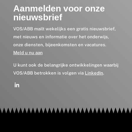
Aanmelden voor onze
nieuwsbrief
VOS/ABB mailt wekelijks een gratis nieuwsbrief,
met nieuws en informatie over het onderwijs,
onze diensten, bijeenkomsten en vacatures.
Meld u nu aan
U kunt ook de belangrijke ontwikkelingen waarbij
VOS/ABB betrokken is volgen via
LinkedIn
.