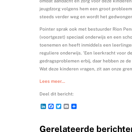
omdat aandacht en zorg voor deze kinderen on
jeugdzorg volgens hem een groot probleem. 
steeds verder weg en wordt het gedwongen h
Pointer sprak ook met bestuurder Rion Pe
(voortgezet) speciaal onderwijs en een scho
toenemen en heeft inmiddels een leerlinge
reguliere onderwijs. ‘Een leerkracht voor de
gedragsproblemen erbij, daar hebben ze de c
Wat deze kinderen vragen, zit aan onze gren
Lees meer…
Deel dit bericht:
L
F
T
E
D
i
a
w
m
e
n
c
i
a
l
k
e
t
i
e
Gerelateerde berichte
e
b
t
l
n