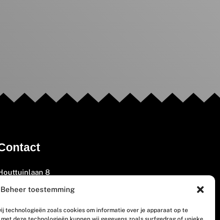
Contact
Houttuinlaan 8
3447 GM Woerden
Beheer toestemming
(0348) 405 200
ij technologieën zoals cookies om informatie over je apparaat op te
welkom@vosabb.nl
n met deze technologieën kunnen wij gegevens zoals surfgedrag of unieke