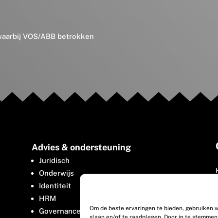
 waarbij VOS/ABB betrokken
Advies & ondersteuning
Juridisch
Onderwijs
Identiteit
HRM
Om de beste ervaringen te bieden, gebruiken w
Governance
slaan en/of te raadplegen. Door in te stemme