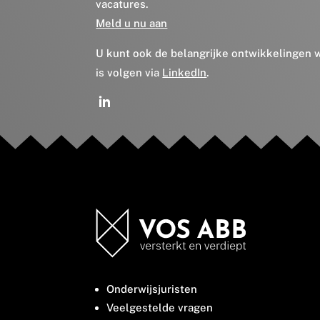
vacatures.
Meld u nu aan
U kunt ook de belangrijke ontwikkelingen
is volgen via
LinkedIn
.
Onderwijsjuristen
Veelgestelde vragen