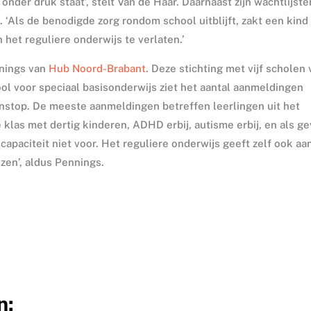
der druk staat’, stelt Van de Haar. Daarnaast zijn wachtlijsten
‘Als de benodigde zorg rondom school uitblijft, zakt een kind
et reguliere onderwijs te verlaten.’
nnings van
Hub Noord-Brabant
. Deze stichting met vijf scholen
ol voor speciaal basisonderwijs ziet het aantal aanmeldingen
nstop. De meeste aanmeldingen betreffen leerlingen uit het
 klas met dertig kinderen, ADHD erbij, autisme erbij, en als g
apaciteit niet voor. Het reguliere onderwijs geeft zelf ook aa
zen’, aldus Pennings.
n: