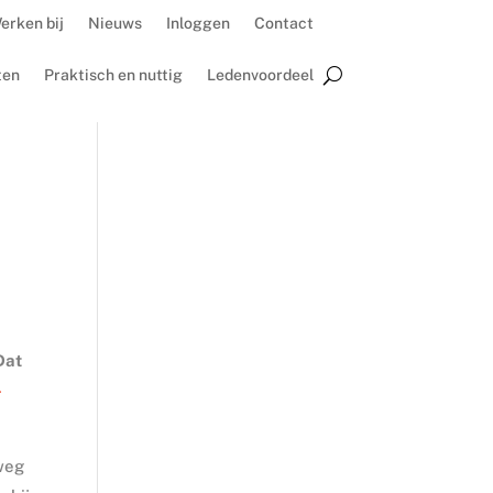
erken bij
Nieuws
Inloggen
Contact
ten
Praktisch en nuttig
Ledenvoordeel
Dat
-
lweg