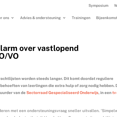
Symposium
W
r ons
Advies & ondersteuning
Trainingen
Bijeenkoms
alarm over vastlopend
PO/VO
wachtlijsten worden steeds langer. Dit komt doordat reguliere
behoeften van leerlingen die extra hulp of zorg nodig hebben. 
tuurder van de
Sectorraad Gespecialiseerd Onderwijs
, in een
tv
nderen met een ondersteuningsvraag sneller uitvallen. ‘Simpe