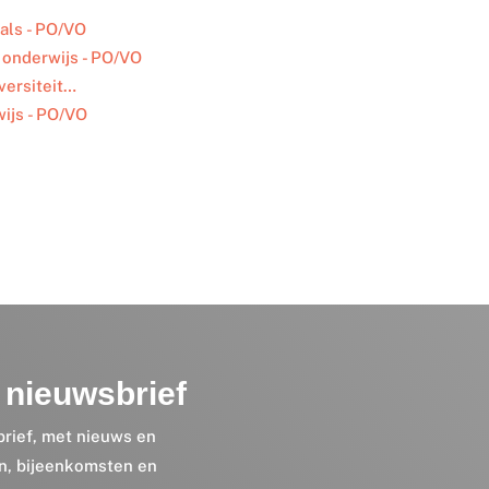
als - PO/VO
onderwijs - PO/VO
versiteit…
wijs - PO/VO
nieuwsbrief
brief, met nieuws en
en, bijeenkomsten en