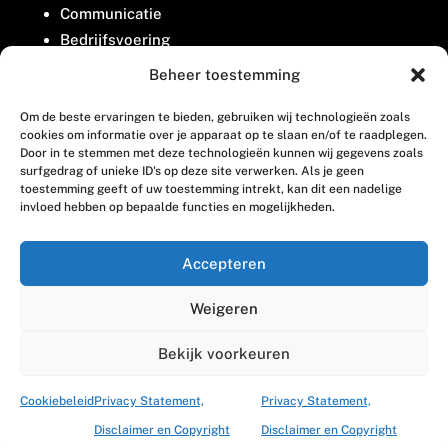
Communicatie
Bedrijfsvoering
Belangenbehartiging
Beheer toestemming
Om de beste ervaringen te bieden, gebruiken wij technologieën zoals
Contact
cookies om informatie over je apparaat op te slaan en/of te raadplegen.
Door in te stemmen met deze technologieën kunnen wij gegevens zoals
surfgedrag of unieke ID's op deze site verwerken. Als je geen
Houttuinlaan 8
toestemming geeft of uw toestemming intrekt, kan dit een nadelige
invloed hebben op bepaalde functies en mogelijkheden.
3447 GM Woerden
(0348) 405 200
Accepteren
welkom@vosabb.nl
Weigeren
Privacy, disclaimer en copyright
Bekijk voorkeuren
Cookiebeleid
Privacy Statement,
Privacy Statement,
Disclaimer en Copyright
Disclaimer en Copyright