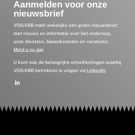
Aanmelden voor onze
nieuwsbrief
VOS/ABB mailt wekelijks een gratis nieuwsbrief,
met nieuws en informatie over het onderwijs,
onze diensten, bijeenkomsten en vacatures.
Meld u nu aan
U kunt ook de belangrijke ontwikkelingen waarbij
VOS/ABB betrokken is volgen via
LinkedIn
.