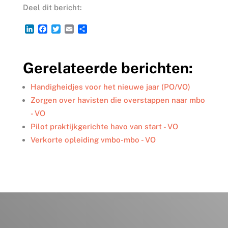
Deel dit bericht:
L
F
T
E
D
i
a
w
m
e
n
c
i
a
l
k
e
t
i
e
Gerelateerde berichten:
e
b
t
l
n
d
o
e
I
o
r
Handigheidjes voor het nieuwe jaar (PO/VO)
n
k
Zorgen over havisten die overstappen naar mbo
- VO
Pilot praktijkgerichte havo van start - VO
Verkorte opleiding vmbo-mbo - VO