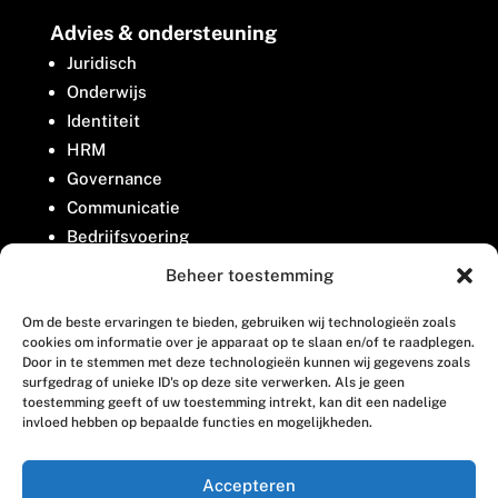
Advies & ondersteuning
Juridisch
Onderwijs
Identiteit
HRM
Governance
Communicatie
Bedrijfsvoering
Belangenbehartiging
Beheer toestemming
Om de beste ervaringen te bieden, gebruiken wij technologieën zoals
Contact
cookies om informatie over je apparaat op te slaan en/of te raadplegen.
Door in te stemmen met deze technologieën kunnen wij gegevens zoals
surfgedrag of unieke ID's op deze site verwerken. Als je geen
Houttuinlaan 8
toestemming geeft of uw toestemming intrekt, kan dit een nadelige
invloed hebben op bepaalde functies en mogelijkheden.
3447 GM Woerden
(0348) 405 200
Accepteren