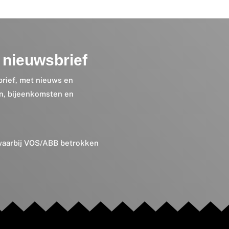
nieuwsbrief
brief, met nieuws en
en, bijeenkomsten en
 waarbij VOS/ABB betrokken