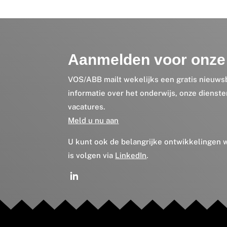
Aanmelden voor onze 
VOS/ABB mailt wekelijks een gratis nieuws
informatie over het onderwijs, onze dienst
vacatures.
Meld u nu aan
U kunt ook de belangrijke ontwikkelingen
is volgen via
LinkedIn
.