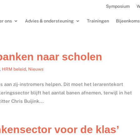
Symposium
W
er ons
Advies & ondersteuning
Trainingen
Bijeenkoms
 banken naar scholen
,
HRM beleid
,
Nieuws
s aan zij-instromers helpen. Dit moet het lerarentekort
ringssector blijft het aantal banen afnemen, terwijl in het
tter Chris Buijink...
nkensector voor de klas’