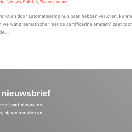
eid
,
Nieuws
,
Politiek
,
Tweede kamer
erkt en door automatisering hun baan hebben verloren, kunn
en we wat pragmatischer met de certificering omgaan’, zegt to
ie...
nieuwsbrief
brief, met nieuws en
en, bijeenkomsten en