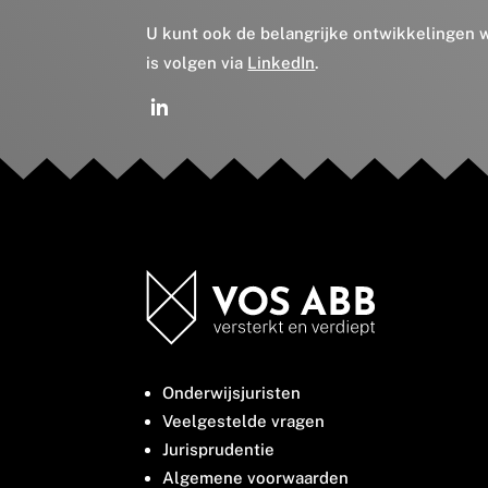
U kunt ook de belangrijke ontwikkelingen
is volgen via
LinkedIn
.
Onderwijsjuristen
Veelgestelde vragen
Jurisprudentie
Algemene voorwaarden