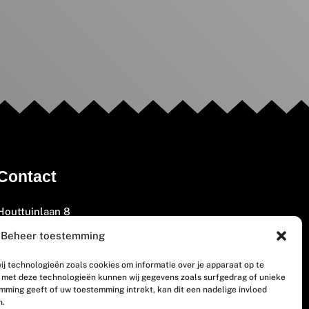
Contact
Houttuinlaan 8
3447 GM Woerden
Beheer toestemming
(0348) 405 200
ij technologieën zoals cookies om informatie over je apparaat op te
welkom@vosabb.nl
n met deze technologieën kunnen wij gegevens zoals surfgedrag of unieke
emming geeft of uw toestemming intrekt, kan dit een nadelige invloed
n.
Privacy, disclaimer en copyright