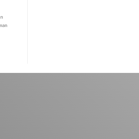
en
pman