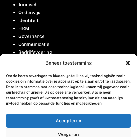
Juridisch
Onderwijs
Identiteit
HRM
Governance
Communicatie
Bedrijfsvoering
Belangenbehartiging
Beheer toestemming
Om de beste ervaringen te bieden, gebruiken wij technologieën zoals
Contact
cookies om informatie over je apparaat op te slaan en/of te raadplegen.
Door in te stemmen met deze technologieën kunnen wij gegevens zoals
surfgedrag of unieke ID's op deze site verwerken. Als je geen
Houttuinlaan 8
toestemming geeft of uw toestemming intrekt, kan dit een nadelige
invloed hebben op bepaalde functies en mogelijkheden.
3447 GM Woerden
(0348) 405 200
Accepteren
welkom@vosabb.nl
Weigeren