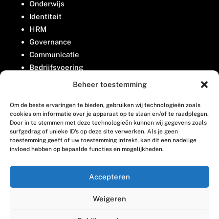
Onderwijs
Identiteit
HRM
Governance
Communicatie
Bedrijfsvoering
Belangenbehartiging
Beheer toestemming
Om de beste ervaringen te bieden, gebruiken wij technologieën zoals
Contact
cookies om informatie over je apparaat op te slaan en/of te raadplegen.
Door in te stemmen met deze technologieën kunnen wij gegevens zoals
surfgedrag of unieke ID's op deze site verwerken. Als je geen
Houttuinlaan 8
toestemming geeft of uw toestemming intrekt, kan dit een nadelige
invloed hebben op bepaalde functies en mogelijkheden.
3447 GM Woerden
(0348) 405 200
Accepteren
welkom@vosabb.nl
Weigeren
Privacy, disclaimer en copyright