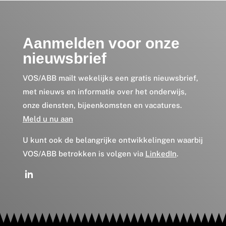
Aanmelden voor onze
nieuwsbrief
VOS/ABB mailt wekelijks een gratis nieuwsbrief,
met nieuws en informatie over het onderwijs,
onze diensten, bijeenkomsten en vacatures.
Meld u nu aan
U kunt ook de belangrijke ontwikkelingen waarbij
VOS/ABB betrokken is volgen via
LinkedIn
.