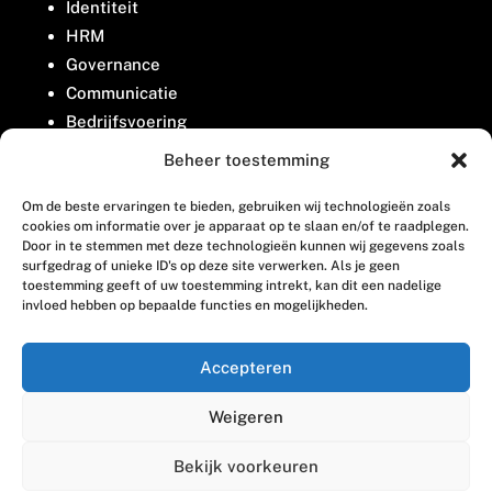
Identiteit
HRM
Governance
Communicatie
Bedrijfsvoering
Belangenbehartiging
Beheer toestemming
Om de beste ervaringen te bieden, gebruiken wij technologieën zoals
Contact
cookies om informatie over je apparaat op te slaan en/of te raadplegen.
Door in te stemmen met deze technologieën kunnen wij gegevens zoals
surfgedrag of unieke ID's op deze site verwerken. Als je geen
Houttuinlaan 8
toestemming geeft of uw toestemming intrekt, kan dit een nadelige
invloed hebben op bepaalde functies en mogelijkheden.
3447 GM Woerden
(0348) 405 200
Accepteren
welkom@vosabb.nl
Weigeren
Privacy, disclaimer en copyright
Bekijk voorkeuren