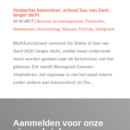
Verdachte betonvloer: school Sas van Gent
langer dicht
31-10-2017
|
Bestuur en management
,
Financiën
,
Gemeenten
,
Huisvesting
,
Nieuws
,
Politiek
,
Veiligheid
Multifunctioneel centrum De Statie in Sas van
Gent blijft langer dicht, omdat meer onderzoek
moet worden gedaan naar de betonvloer van het
gebouw. Dat meldt Woongoed Zeeuws-
Vlaanderen, dat eigenaar is van het pand waarin
onder andere een basisschool zit.’De...
Aanmelden voor onze