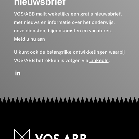
nieuwsbrief
VOS/ABB mailt wekelijks een gratis nieuwsbrief,
met nieuws en informatie over het onderwijs,
onze diensten, bijeenkomsten en vacatures.
Meld u nu aan
U kunt ook de belangrijke ontwikkelingen waarbij
VOS/ABB betrokken is volgen via
LinkedIn
.