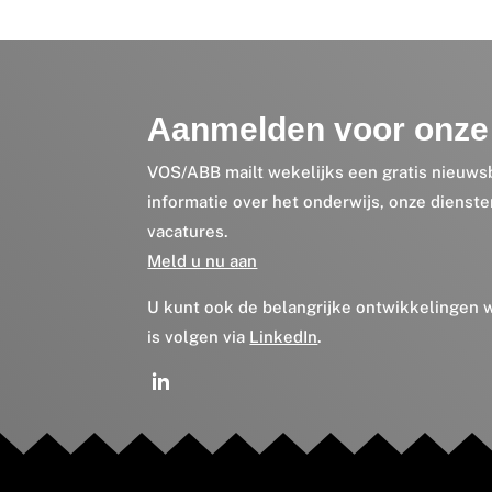
Aanmelden voor onze 
VOS/ABB mailt wekelijks een gratis nieuws
informatie over het onderwijs, onze dienst
vacatures.
Meld u nu aan
U kunt ook de belangrijke ontwikkelingen
is volgen via
LinkedIn
.