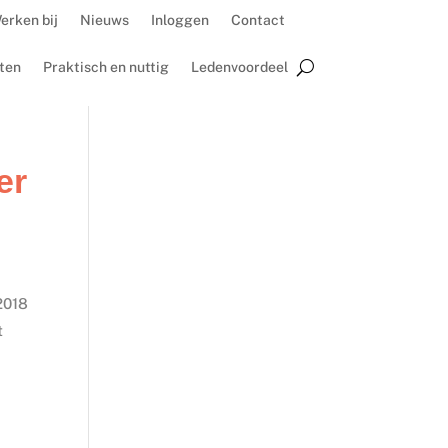
erken bij
Nieuws
Inloggen
Contact
ten
Praktisch en nuttig
Ledenvoordeel
er
2018
t