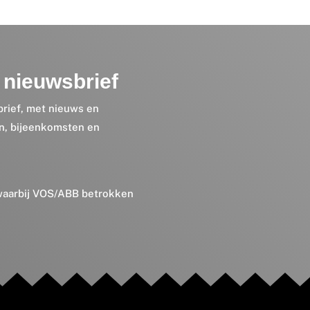
nieuwsbrief
brief, met nieuws en
en, bijeenkomsten en
 waarbij VOS/ABB betrokken