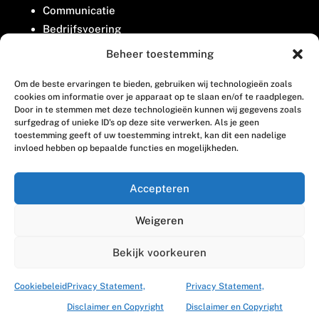
Communicatie
Bedrijfsvoering
Belangenbehartiging
Beheer toestemming
Om de beste ervaringen te bieden, gebruiken wij technologieën zoals
Contact
cookies om informatie over je apparaat op te slaan en/of te raadplegen.
Door in te stemmen met deze technologieën kunnen wij gegevens zoals
surfgedrag of unieke ID's op deze site verwerken. Als je geen
Houttuinlaan 8
toestemming geeft of uw toestemming intrekt, kan dit een nadelige
invloed hebben op bepaalde functies en mogelijkheden.
3447 GM Woerden
(0348) 405 200
Accepteren
welkom@vosabb.nl
Weigeren
Privacy, disclaimer en copyright
Bekijk voorkeuren
Cookiebeleid
Privacy Statement,
Privacy Statement,
Disclaimer en Copyright
Disclaimer en Copyright