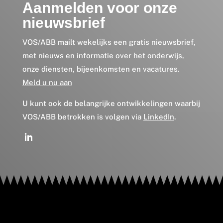
Aanmelden voor onze
nieuwsbrief
VOS/ABB mailt wekelijks een gratis nieuwsbrief,
met nieuws en informatie over het onderwijs,
onze diensten, bijeenkomsten en vacatures.
Meld u nu aan
U kunt ook de belangrijke ontwikkelingen waarbij
VOS/ABB betrokken is volgen via
LinkedIn
.