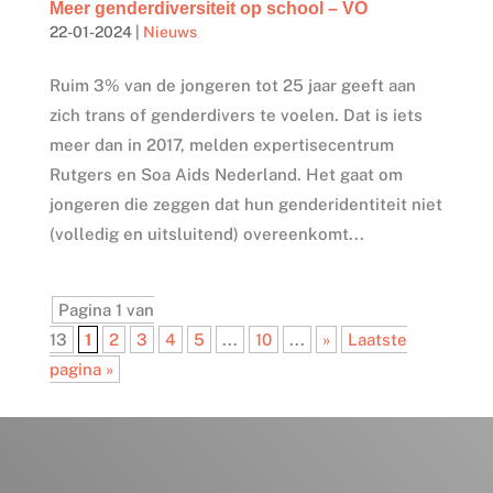
Meer genderdiversiteit op school – VO
22-01-2024
|
Nieuws
Ruim 3% van de jongeren tot 25 jaar geeft aan
zich trans of genderdivers te voelen. Dat is iets
meer dan in 2017, melden expertisecentrum
Rutgers en Soa Aids Nederland. Het gaat om
jongeren die zeggen dat hun genderidentiteit niet
(volledig en uitsluitend) overeenkomt...
Pagina 1 van
13
1
2
3
4
5
...
10
...
»
Laatste
pagina »