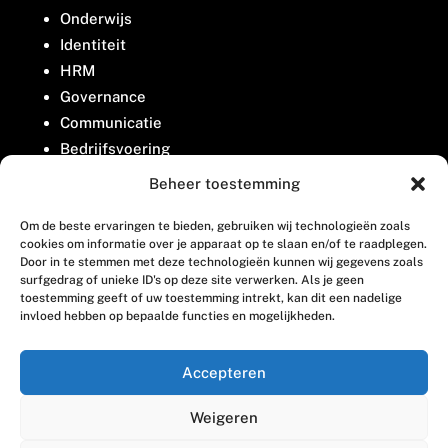
Onderwijs
Identiteit
HRM
Governance
Communicatie
Bedrijfsvoering
Belangenbehartiging
Beheer toestemming
Om de beste ervaringen te bieden, gebruiken wij technologieën zoals
Contact
cookies om informatie over je apparaat op te slaan en/of te raadplegen.
Door in te stemmen met deze technologieën kunnen wij gegevens zoals
surfgedrag of unieke ID's op deze site verwerken. Als je geen
Houttuinlaan 8
toestemming geeft of uw toestemming intrekt, kan dit een nadelige
invloed hebben op bepaalde functies en mogelijkheden.
3447 GM Woerden
(0348) 405 200
Accepteren
welkom@vosabb.nl
Weigeren
Privacy, disclaimer en copyright