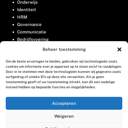
Onderwijs
Identiteit
HRM
Governance
Communicatie
Bedrijfsvoering
Belangenbehartiging
Beheer toestemming
Om de beste ervaringen te bieden, gebruiken wij technologieën zoals
Contact
cookies om informatie over je apparaat op te slaan en/of te raadplegen.
Door in te stemmen met deze technologieën kunnen wij gegevens zoals
surfgedrag of unieke ID's op deze site verwerken. Als je geen
Houttuinlaan 8
toestemming geeft of uw toestemming intrekt, kan dit een nadelige
invloed hebben op bepaalde functies en mogelijkheden.
3447 GM Woerden
(0348) 405 200
Accepteren
welkom@vosabb.nl
Weigeren
Privacy, disclaimer en copyright