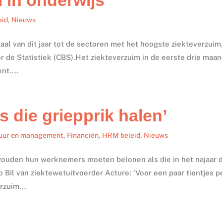
eid
,
Nieuws
al van dit jaar tot de sectoren met het hoogste ziekteverzuim
oor de Statistiek (CBS).Het ziekteverzuim in de eerste drie maa
nt....
 die griepprik halen’
uur en management
,
Financiën
,
HRM beleid
,
Nieuws
zouden hun werknemers moeten belonen als die in het najaar 
o Bil van ziektewetuitvoerder Acture: ‘Voor een paar tientjes p
rzuim...