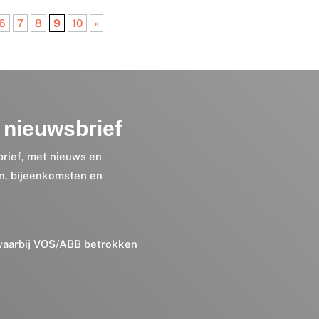
6
7
8
9
10
»
nieuwsbrief
brief, met nieuws en
en, bijeenkomsten en
 waarbij VOS/ABB betrokken