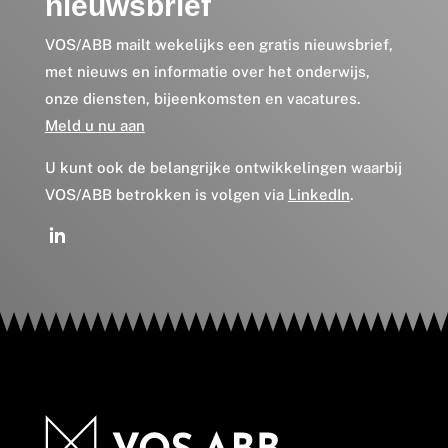
nieuwsbrief
VOS/ABB mailt wekelijks een gratis nieuwsbrief,
met nieuws en informatie over het onderwijs,
onze diensten, bijeenkomsten en vacatures.
Meld u nu aan
U kunt ook de belangrijke ontwikkelingen waarbij
VOS/ABB betrokken is volgen via
LinkedIn
.