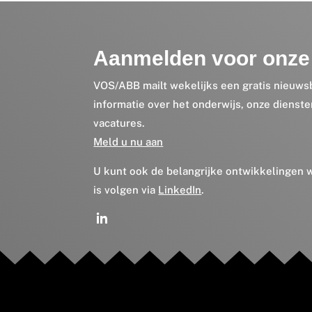
Aanmelden voor onze 
VOS/ABB mailt wekelijks een gratis nieuws
informatie over het onderwijs, onze dienst
vacatures.
Meld u nu aan
U kunt ook de belangrijke ontwikkelingen
is volgen via
LinkedIn
.