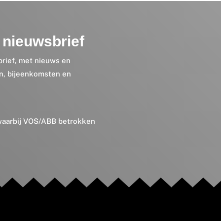
nieuwsbrief
brief, met nieuws en
en, bijeenkomsten en
 waarbij VOS/ABB betrokken