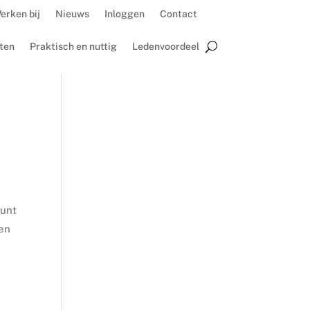
erken bij
Nieuws
Inloggen
Contact
ten
Praktisch en nuttig
Ledenvoordeel
punt
ren