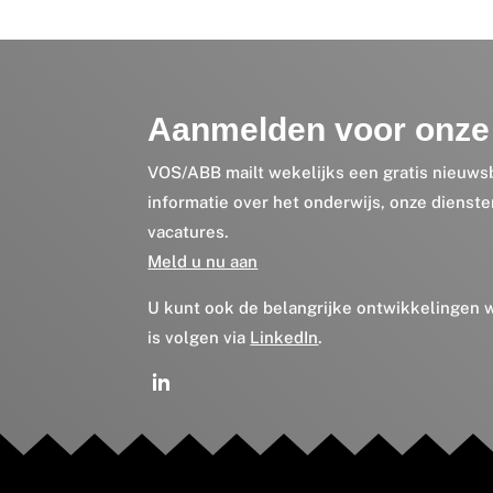
Aanmelden voor onze 
VOS/ABB mailt wekelijks een gratis nieuws
informatie over het onderwijs, onze dienst
vacatures.
Meld u nu aan
U kunt ook de belangrijke ontwikkelingen
is volgen via
LinkedIn
.