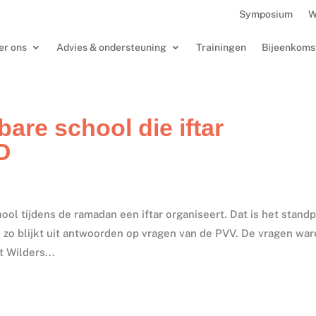
Symposium
W
er ons
Advies & ondersteuning
Trainingen
Bijeenkoms
are school die iftar
O
hool tijdens de ramadan een iftar organiseert. Dat is het stand
, zo blijkt uit antwoorden op vragen van de PVV. De vragen wa
 Wilders...