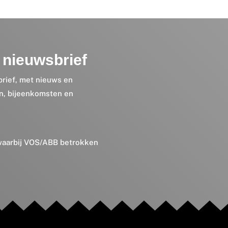
nieuwsbrief
brief, met nieuws en
en, bijeenkomsten en
 waarbij VOS/ABB betrokken