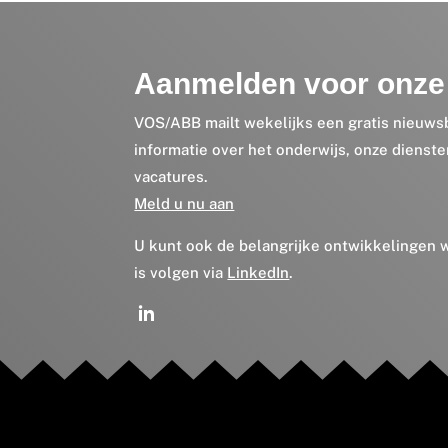
Aanmelden voor onze 
VOS/ABB mailt wekelijks een gratis nieuws
informatie over het onderwijs, onze dienst
vacatures.
Meld u nu aan
U kunt ook de belangrijke ontwikkelingen
is volgen via
LinkedIn
.