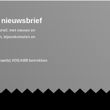
nieuwsbrief
brief, met nieuws en
en, bijeenkomsten en
 waarbij VOS/ABB betrokken