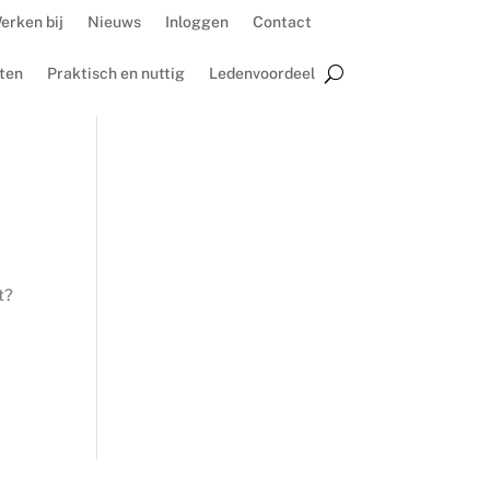
erken bij
Nieuws
Inloggen
Contact
ten
Praktisch en nuttig
Ledenvoordeel
t?