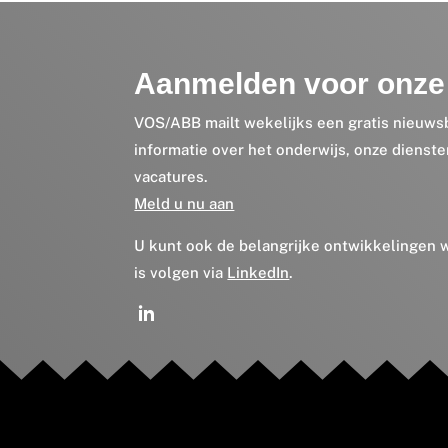
Aanmelden voor onze 
VOS/ABB mailt wekelijks een gratis nieuws
informatie over het onderwijs, onze dienst
vacatures.
Meld u nu aan
U kunt ook de belangrijke ontwikkelingen
is volgen via
LinkedIn
.