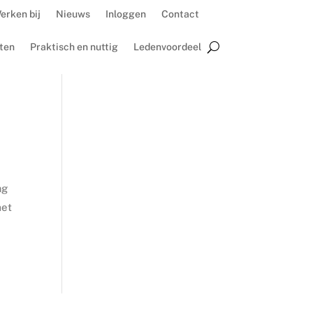
erken bij
Nieuws
Inloggen
Contact
ten
Praktisch en nuttig
Ledenvoordeel
ag
met