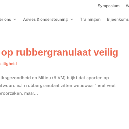
Symposium
W
er ons
Advies & ondersteuning
Trainingen
Bijeenkoms
op rubbergranulaat veilig
eiligheid
olksgezondheid en Milieu (RIVM) blijkt dat sporten op
woord is.In rubbergranulaat zitten weliswaar ‘heel veel
eroorzaken, maar...