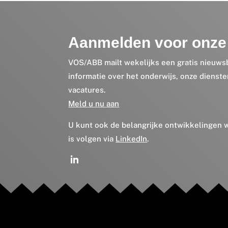
Aanmelden voor onze 
VOS/ABB mailt wekelijks een gratis nieuws
informatie over het onderwijs, onze dienst
vacatures.
Meld u nu aan
U kunt ook de belangrijke ontwikkelingen
is volgen via
LinkedIn
.