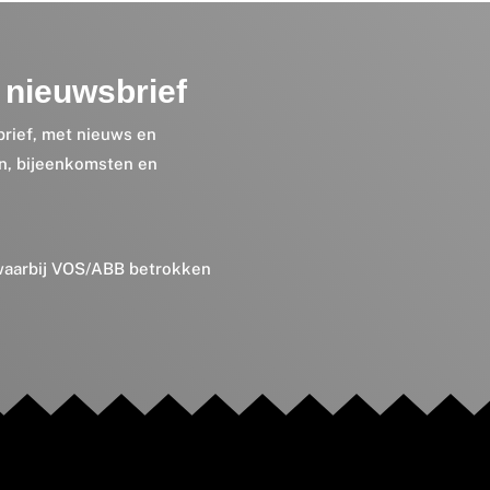
nieuwsbrief
brief, met nieuws en
en, bijeenkomsten en
 waarbij VOS/ABB betrokken