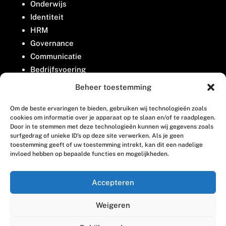
Onderwijs
Identiteit
HRM
Governance
Communicatie
Bedrijfsvoering
Belangenbehartiging
Beheer toestemming
Om de beste ervaringen te bieden, gebruiken wij technologieën zoals
Contact
cookies om informatie over je apparaat op te slaan en/of te raadplegen.
Door in te stemmen met deze technologieën kunnen wij gegevens zoals
surfgedrag of unieke ID's op deze site verwerken. Als je geen
Houttuinlaan 8
toestemming geeft of uw toestemming intrekt, kan dit een nadelige
invloed hebben op bepaalde functies en mogelijkheden.
3447 GM Woerden
(0348) 405 200
Accepteren
welkom@vosabb.nl
Weigeren
Privacy, disclaimer en copyright