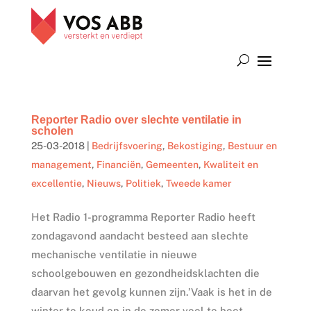
Reporter Radio over slechte ventilatie in
scholen
25-03-2018
|
Bedrijfsvoering
,
Bekostiging
,
Bestuur en
management
,
Financiën
,
Gemeenten
,
Kwaliteit en
excellentie
,
Nieuws
,
Politiek
,
Tweede kamer
Het Radio 1-programma Reporter Radio heeft
zondagavond aandacht besteed aan slechte
mechanische ventilatie in nieuwe
schoolgebouwen en gezondheidsklachten die
daarvan het gevolg kunnen zijn.’Vaak is het in de
winter te koud en in de zomer veel te heet.