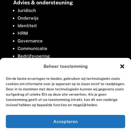
Advies & ondersteuning
Juridisch
Onderwijs
Identiteit
HRM
Governance
Communicatie
Bedrijfsvoering
Belangenbehartiging
Beheer toestemming
Om de beste ervaringen te bieden, gebruiken wij technologieën zoals
Contact
cookies om informatie over je apparaat op te slaan en/of te raadplegen.
Door in te stemmen met deze technologieën kunnen wij gegevens zoals
surfgedrag of unieke ID's op deze site verwerken. Als je geen
Houttuinlaan 8
toestemming geeft of uw toestemming intrekt, kan dit een nadelige
invloed hebben op bepaalde functies en mogelijkheden.
3447 GM Woerden
(0348) 405 200
Accepteren
welkom@vosabb.nl